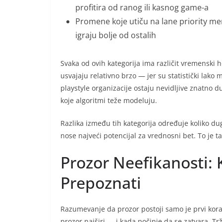
profitira od ranog ili kasnog game-a
Promene koje utiču na lane priority me
igraju bolje od ostalih
Svaka od ovih kategorija ima različit vremenski 
usvajaju relativno brzo — jer su statistički lako
playstyle organizacije ostaju nevidljive znatno 
koje algoritmi teže modeluju.
Razlika između tih kategorija određuje koliko du
nose najveći potencijal za vrednosni bet. To je t
Prozor Neefikanosti: 
Prepoznati
Razumevanje da prozor postoji samo je prvi korak.
prozor najširi — i kada počinje da se zatvara. Tr