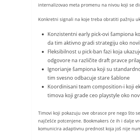
internalizovao meta promenu na nivou koji se d
Konkretni signali na koje treba obratiti pažnju uk
Konzistentni early pick-ovi šampiona koj
da tim aktivno gradi strategiju oko nov
Fleksibilnost u pick-ban fazi koja ukaz
odgovore na različite draft pravce pril
Ignorianje šampiona koji su standardno 
tim svesno odbacuje stare šablone
Koordinisani team composition-i koji e
timova koji grade ceo playstyle oko no
Timovi koji pokazuju ove obrasce pre nego što se
najčešće potcenjene. Bookmakers će ih i dalje 
komunicira adaptivnu prednost koja još nije nume