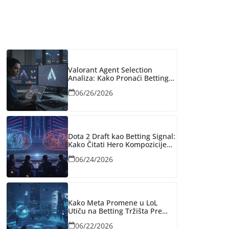
Valorant Agent Selection
Analiza: Kako Pronaći Betting
Vrednost Pre Nego Što
06/26/2026
Bukmejkeri Reaguju
Dota 2 Draft kao Betting Signal:
Kako Čitati Hero Kompozicije
Pre Nego Bukmejkeri Reaguju
06/24/2026
Kako Meta Promene u LoL
Utiču na Betting Tržišta Pre
Nego Bukmejkeri Reaguju
06/22/2026