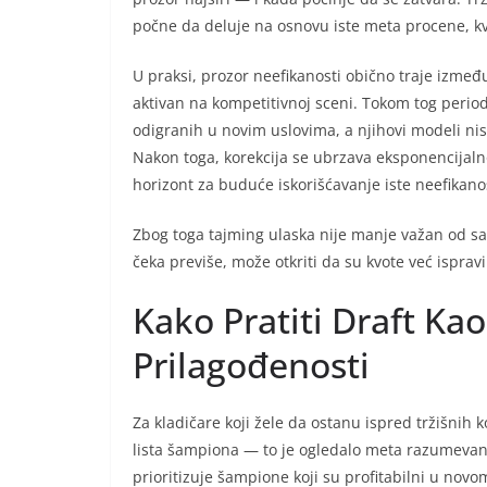
počne da deluje na osnovu iste meta procene, kv
U praksi, prozor neefikanosti obično traje izmeđ
aktivan na kompetitivnoj sceni. Tokom tog peri
odigranih u novim uslovima, a njihovi modeli nis
Nakon toga, korekcija se ubrzava eksponencijaln
horizont za buduće iskorišćavanje iste neefikanos
Zbog toga tajming ulaska nije manje važan od sam
čeka previše, može otkriti da su kvote već ispravi
Kako Pratiti Draft Ka
Prilagođenosti
Za kladičare koji žele da ostanu ispred tržišnih k
lista šampiona — to je ogledalo meta razumevan
prioritizuje šampione koji su profitabilni u novo