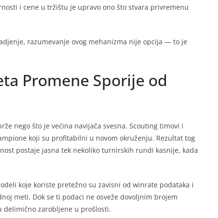
osti i cene u tržištu je upravo ono što stvara privremenu
ladjenje, razumevanje ovog mehanizma nije opcija — to je
Meta Promene Sporije od
že nego što je većina navijača svesna. Scouting timovi i
 šampione koji su profitabilni u novom okruženju. Rezultat tog
dnost postaje jasna tek nekoliko turnirskih rundi kasnije, kada
deli koje koriste pretežno su zavisni od winrate podataka i
dnoj meti. Dok se ti podaci ne osveže dovoljnim brojem
 delimično zarobljene u prošlosti.