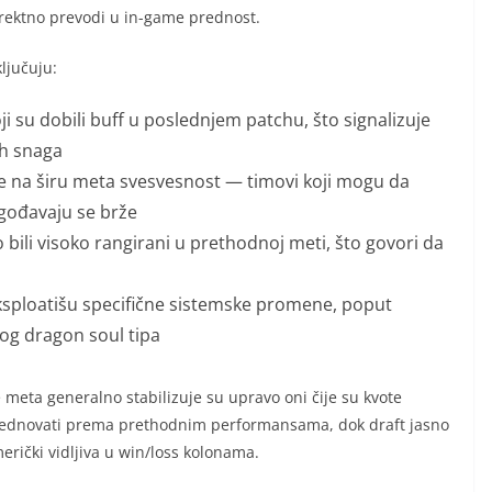
irektno prevodi u in-game prednost.
ljučuju:
i su dobili buff u poslednjem patchu, što signalizuje
ih snaga
uje na širu meta svesvesnost — timovi koji mogu da
agođavaju se brže
bili visoko rangirani u prethodnoj meti, što govori da
ksploatišu specifične sistemske promene, poput
vog dragon soul tipa
 meta generalno stabilizuje su upravo oni čije su kvote
vrednovati prema prethodnim performansama, dok draft jasno
rički vidljiva u win/loss kolonama.