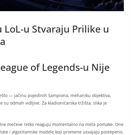
LoL-u Stvaraju Prilike u
ma
League of Legends-u Nije
ešto — jačinu pojedinih šampiona, mehaniku objektiva,
 su odmah vidljive. Za kladioničarska tržišta, slika je
nalne mečeve retko reaguju momentalno na meta pomake. One
ultate i algoritamske modele koji promene usvajaju postepeno.