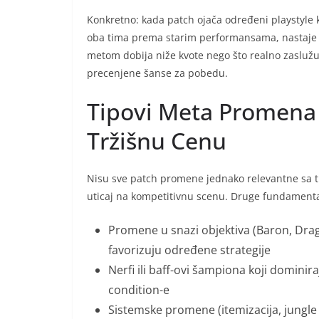
Konkretno: kada patch ojača određeni playstyle k
oba tima prema starim performansama, nastaje v
metom dobija niže kvote nego što realno zaslužuje
precenjene šanse za pobedu.
Tipovi Meta Promena 
Tržišnu Cenu
Nisu sve patch promene jednako relevantne sa tr
uticaj na kompetitivnu scenu. Druge fundament
Promene u snazi objektiva (Baron, Drago
favorizuju određene strategije
Nerfi ili baff-ovi šampiona koji domin
condition-e
Sistemske promene (itemizacija, jungle t