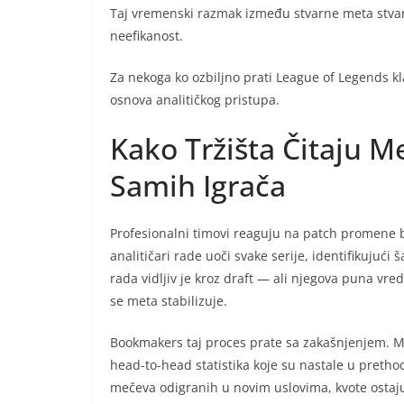
Taj vremenski razmak između stvarne meta stvarn
neefikanost.
Za nekoga ko ozbiljno prati League of Legends k
osnova analitičkog pristupa.
Kako Tržišta Čitaju 
Samih Igrača
Profesionalni timovi reaguju na patch promene br
analitičari rade uoči svake serije, identifikujući
rada vidljiv je kroz draft — ali njegova puna vre
se meta stabilizuje.
Bookmakers taj proces prate sa zakašnjenjem. Mo
head-to-head statistika koje su nastale u pretho
mečeva odigranih u novim uslovima, kvote ostaju