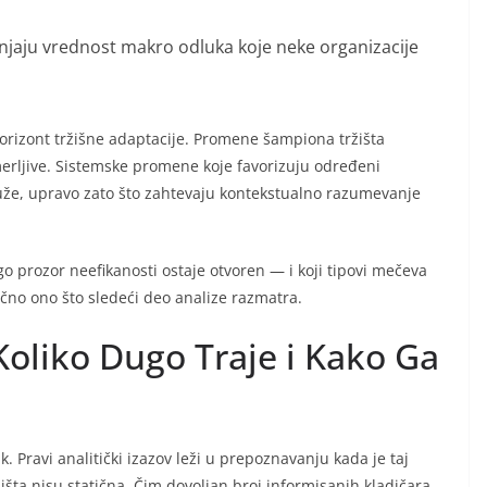
njaju vrednost makro odluka koje neke organizacije
horizont tržišne adaptacije. Promene šampiona tržišta
 merljive. Sistemske promene koje favorizuju određeni
duže, upravo zato što zahtevaju kontekstualno razumevanje
go prozor neefikanosti ostaje otvoren — i koji tipovi mečeva
ačno ono što sledeći deo analize razmatra.
Koliko Dugo Traje i Kako Ga
 Pravi analitički izazov leži u prepoznavanju kada je taj
žišta nisu statična. Čim dovoljan broj informisanih kladičara