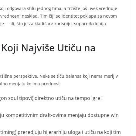
oji odgovara stilu jednog tima, a tržište još uvek vrednuje
rednosni nesklad. Tim čiji se identitet poklapa sa novom
 — ili, što je za kladičare korisnije, suparnik dobija
Koji Najviše Utiču na
žišne perspektive. Neke se tiču balansa koji nema merljiv
alno menjaju ko ima prednost.
n soul tipovi) direktno utiču na tempo igre i
iraju kompetitivnim draft-ovima menjaju dostupne win
iming) preredjuju hijerarhiju uloga i utiču na koji tim