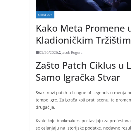
STRATEGY
Kako Meta Promene u 
Kladioničkim Tržišti
05/20/2026
Jacob Rogers
Zašto Patch Ciklus u 
Samo Igračka Stvar
Svaki novi patch u League of Legends-u menja n
tempo igre. Za igrača koji prati scenu, te promene
drugačija.
Kvote koje bookmakers postavljaju za profesio
se oslanjaju na istorijske podatke, nedavne rez