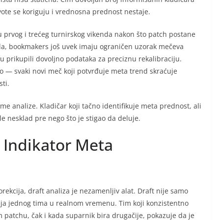
ote se koriguju i vrednosna prednost nestaje.
u prvog i trećeg turnirskog vikenda nakon što patch postane
oda, bookmakers još uvek imaju ograničen uzorak mečeva
u prikupili dovoljno podataka za preciznu rekalibraciju.
o — svaki novi meč koji potvrđuje meta trend skraćuje
ti.
e analize. Kladičar koji tačno identifikuje meta prednost, ali
le nesklad pre nego što je stigao da deluje.
o Indikator Meta
orekcija, draft analiza je nezamenljiv alat. Draft nije samo
ja jednog tima u realnom vremenu. Tim koji konzistentno
m patchu, čak i kada suparnik bira drugačije, pokazuje da je