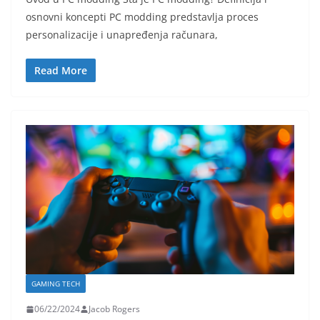
osnovni koncepti PC modding predstavlja proces
personalizacije i unapređenja računara,
Read More
GAMING TECH
06/22/2024
Jacob Rogers