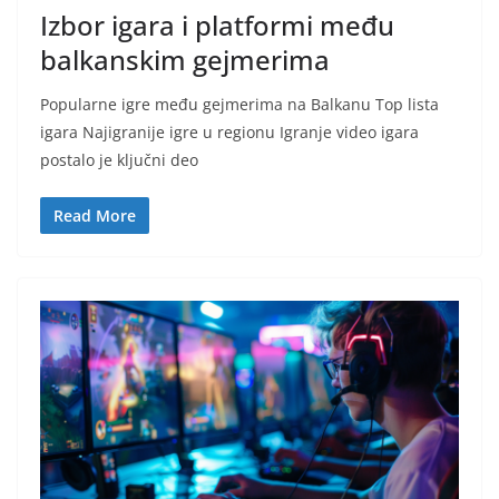
Izbor igara i platformi među
balkanskim gejmerima
Popularne igre među gejmerima na Balkanu Top lista
igara Najigranije igre u regionu Igranje video igara
postalo je ključni deo
Read More