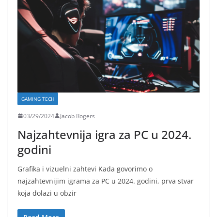
GAMING TECH
03/29/2024
Jacob Rogers
Najzahtevnija igra za PC u 2024.
godini
Grafika i vizuelni zahtevi Kada govorimo o
najzahtevnijim igrama za PC u 2024. godini, prva stvar
koja dolazi u obzir