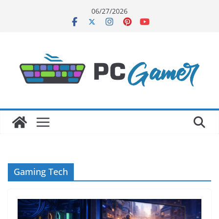
Skip
06/27/2026
to
content
Gaming Tech