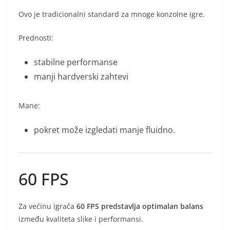
Ovo je tradicionalni standard za mnoge konzolne igre.
Prednosti:
stabilne performanse
manji hardverski zahtevi
Mane:
pokret može izgledati manje fluidno.
60 FPS
Za većinu igrača
60 FPS predstavlja optimalan balans
između kvaliteta slike i performansi.