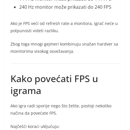
240 Hz monitor može prikazati do 240 FPS
Ako je FPS veći od refresh rate-a monitora, igrač neće u
potpunosti videti razliku.
Zbog toga mnogi gejmeri kombinuju snažan hardver sa
monitorima visokog osvežavanja.
Kako povećati FPS u
igrama
Ako igra radi sporije nego što želite, postoji nekoliko
načina da povećate FPS.
Najčešći koraci uključuju: