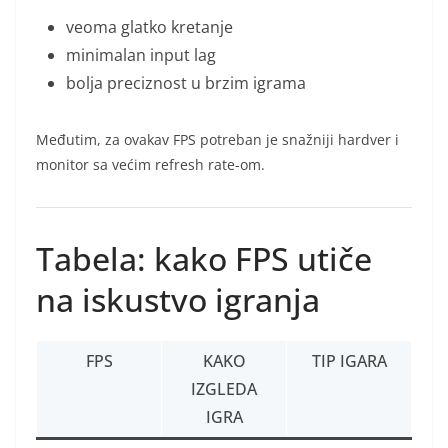
veoma glatko kretanje
minimalan input lag
bolja preciznost u brzim igrama
Međutim, za ovakav FPS potreban je snažniji hardver i
monitor sa većim refresh rate-om.
Tabela: kako FPS utiče
na iskustvo igranja
FPS
KAKO
TIP IGARA
IZGLEDA
IGRA