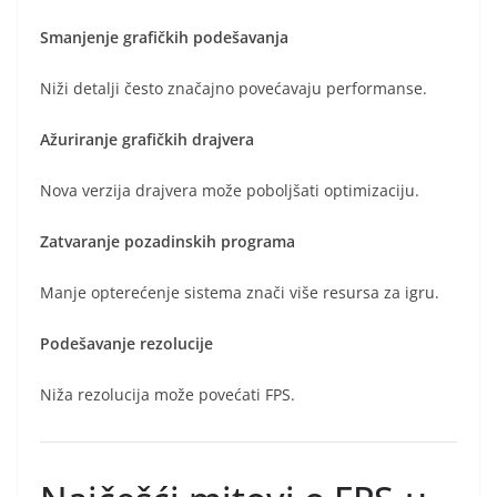
Smanjenje grafičkih podešavanja
Niži detalji često značajno povećavaju performanse.
Ažuriranje grafičkih drajvera
Nova verzija drajvera može poboljšati optimizaciju.
Zatvaranje pozadinskih programa
Manje opterećenje sistema znači više resursa za igru.
Podešavanje rezolucije
Niža rezolucija može povećati FPS.