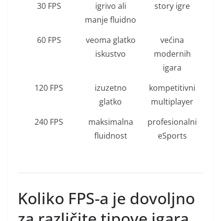
30 FPS
igrivo ali
story igre
manje fluidno
60 FPS
veoma glatko
većina
iskustvo
modernih
igara
120 FPS
izuzetno
kompetitivni
glatko
multiplayer
240 FPS
maksimalna
profesionalni
fluidnost
eSports
Koliko FPS-a je dovoljno
za različite tipove igara