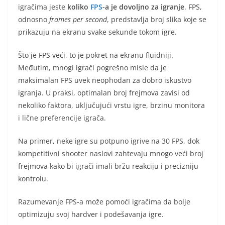
igračima jeste
koliko
FPS
-a je dovoljno za igranje
. FPS,
odnosno
frames per second
, predstavlja broj slika koje se
prikazuju na ekranu svake sekunde tokom igre.
Što je FPS veći, to je pokret na ekranu fluidniji.
Međutim, mnogi igrači pogrešno misle da je
maksimalan FPS uvek neophodan za dobro iskustvo
igranja. U praksi, optimalan broj frejmova zavisi od
nekoliko faktora, uključujući vrstu igre, brzinu monitora
i lične preferencije igrača.
Na primer, neke igre su potpuno igrive na 30 FPS, dok
kompetitivni shooter naslovi zahtevaju mnogo veći broj
frejmova kako bi igrači imali bržu reakciju i precizniju
kontrolu.
Razumevanje FPS-a može pomoći igračima da bolje
optimizuju svoj hardver i podešavanja igre.