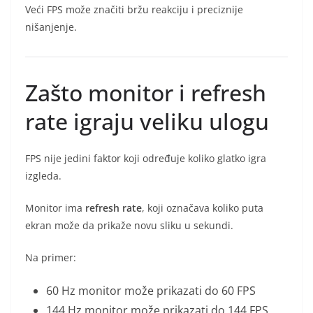
Veći FPS može značiti bržu reakciju i preciznije
nišanjenje.
Zašto monitor i refresh
rate igraju veliku ulogu
FPS nije jedini faktor koji određuje koliko glatko igra
izgleda.
Monitor ima
refresh rate
, koji označava koliko puta
ekran može da prikaže novu sliku u sekundi.
Na primer:
60 Hz monitor može prikazati do 60 FPS
144 Hz monitor može prikazati do 144 FPS