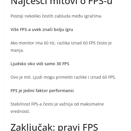
Najčešći mitovi o FPS-u
Postoji nekoliko čestih zabluda među igračima.
Više FPS-a uvek znači bolju igru
Ako monitor ima 60 Hz, razlika iznad 60 FPS često je
manja.
Ljudsko oko vidi samo 30 FPS
Ovo je mit. Ljudi mogu primetiti razlike i iznad 60 FPS.
FPS je jedini faktor performansi
Stabilnost FPS-a često je važnija od maksimalne
vrednosti.
Zaključak: pravi FPS