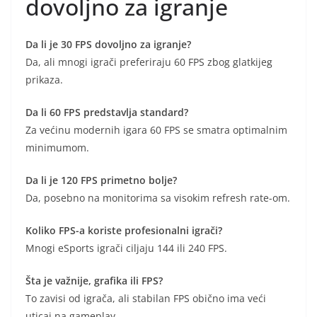
dovoljno za igranje
Da li je 30 FPS dovoljno za igranje?
Da, ali mnogi igrači preferiraju 60 FPS zbog glatkijeg
prikaza.
Da li 60 FPS predstavlja standard?
Za većinu modernih igara 60 FPS se smatra optimalnim
minimumom.
Da li je 120 FPS primetno bolje?
Da, posebno na monitorima sa visokim refresh rate-om.
Koliko FPS-a koriste profesionalni igrači?
Mnogi eSports igrači ciljaju 144 ili 240 FPS.
Šta je važnije, grafika ili FPS?
To zavisi od igrača, ali stabilan FPS obično ima veći
uticaj na gameplay.