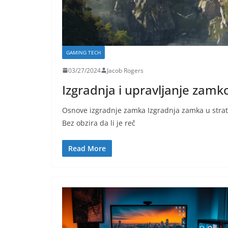
GAMING TECH
03/27/2024
Jacob Rogers
Izgradnja i upravljanje zam
Osnove izgradnje zamka Izgradnja zamka u strat
Bez obzira da li je reč
Read More