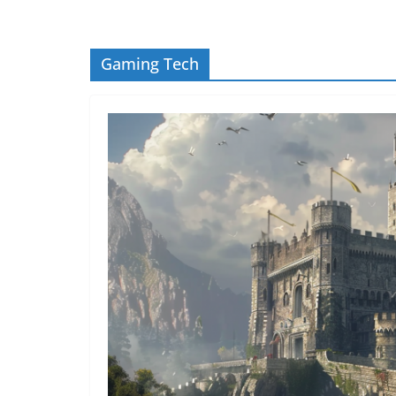
Gaming Tech