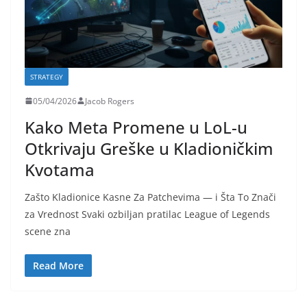
STRATEGY
05/04/2026
Jacob Rogers
Kako Meta Promene u LoL-u
Otkrivaju Greške u Kladioničkim
Kvotama
Zašto Kladionice Kasne Za Patchevima — i Šta To Znači
za Vrednost Svaki ozbiljan pratilac League of Legends
scene zna
Read More