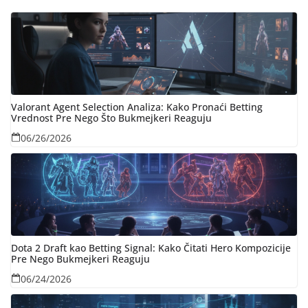
Valorant Agent Selection Analiza: Kako Pronaći Betting
Vrednost Pre Nego Što Bukmejkeri Reaguju
06/26/2026
Dota 2 Draft kao Betting Signal: Kako Čitati Hero Kompozicije
Pre Nego Bukmejkeri Reaguju
06/24/2026