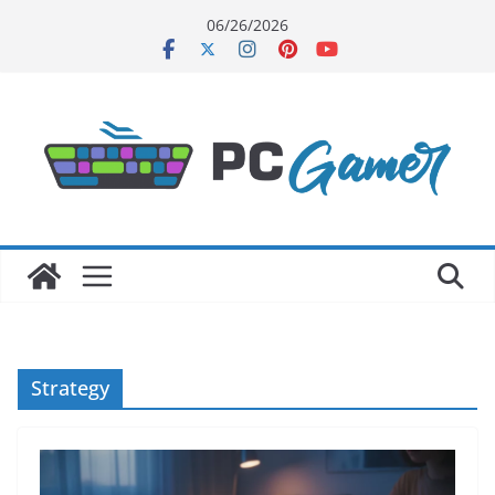
Skip
06/26/2026
to
content
Strategy