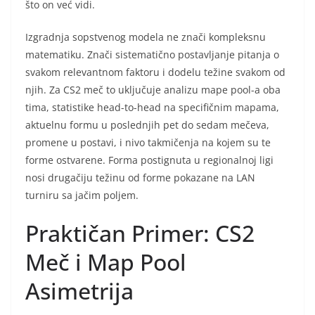
što on već vidi.
Izgradnja sopstvenog modela ne znači kompleksnu
matematiku. Znači sistematično postavljanje pitanja o
svakom relevantnom faktoru i dodelu težine svakom od
njih. Za CS2 meč to uključuje analizu mape pool-a oba
tima, statistike head-to-head na specifičnim mapama,
aktuelnu formu u poslednjih pet do sedam mečeva,
promene u postavi, i nivo takmičenja na kojem su te
forme ostvarene. Forma postignuta u regionalnoj ligi
nosi drugačiju težinu od forme pokazane na LAN
turniru sa jačim poljem.
Praktičan Primer: CS2
Meč i Map Pool
Asimetrija