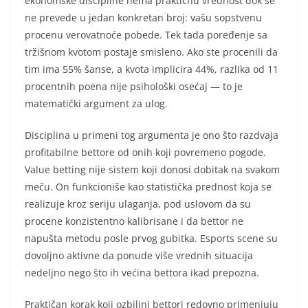
ekonomske discipline nema praktičnu vrednost dok se
ne prevede u jedan konkretan broj: vašu sopstvenu
procenu verovatnoće pobede. Tek tada poređenje sa
tržišnom kvotom postaje smisleno. Ako ste procenili da
tim ima 55% šanse, a kvota implicira 44%, razlika od 11
procentnih poena nije psihološki osećaj — to je
matematički argument za ulog.
Disciplina u primeni tog argumenta je ono što razdvaja
profitabilne bettore od onih koji povremeno pogode.
Value betting nije sistem koji donosi dobitak na svakom
meču. On funkcioniše kao statistička prednost koja se
realizuje kroz seriju ulaganja, pod uslovom da su
procene konzistentno kalibrisane i da bettor ne
napušta metodu posle prvog gubitka. Esports scene su
dovoljno aktivne da ponude više vrednih situacija
nedeljno nego što ih većina bettora ikad prepozna.
Praktičan korak koji ozbiljni bettori redovno primenjuju