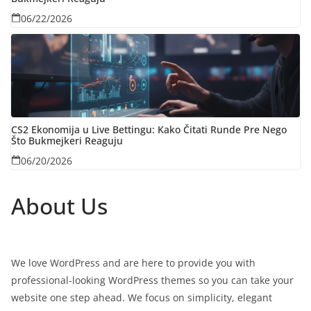
06/22/2026
CS2 Ekonomija u Live Bettingu: Kako Čitati Rundе Pre Nego
Što Bukmejkeri Reaguju
06/20/2026
About Us
We love WordPress and are here to provide you with
professional-looking WordPress themes so you can take your
website one step ahead. We focus on simplicity, elegant