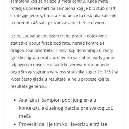
šampiona koji se nalaze u meta centru. Kada meta
rotacija donese nerf na šampiona koji je bio stub draft
strategije jednog tima, a kladionice to nisu ukalkulisale
u narednih 48 sati, prozor za value bet je otvoren.
Uz to, LoL value analizom treba pratiti i objektivne
statistike poput first blood rate, herald kontrole i
dragon soul prioriteta. Timovi koji dominiraju u ranoj
igri i koji igraju protiv protivnika sa slabim early game
odgovorom nose veću faktičku verovatnoću pobede
nego što agregirana win/loss statistika sugeriše. Tržišna
kvota često gleda u rezultate, a ne u procese koji te
rezultate generišu.
Analizirati šampion pool jungler-a u
kontekstu aktuelnog patcha pre svakog LoL
meča
Proveriti da li je tim koji favorizuje tržište