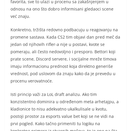
favorita, sve to ulazi u procenu sa zakašnjenjem u
odnosu na ono što dobro informisani gledaoci scene
već znaju.
Konkretno, tržišta redovno podbacuju u reagovanju na
promene sastava. Kada CS2 tim objavi dan pred meč da
jedan od njihovih rifler-a nije u postavi, kvote se
pomeraju, ali često nedovoljno i presporo. Bettori koji
prate scene, Discord servere, i socijalne mreže timova
imaju informacionu prednost koja direktno generiše
vrednost, pod uslovom da znaju kako da je prevedu u
procenu verovatnoće.
Isti princip važi za LoL draft analizu. Ako tim
konzistentno dominira u određenom meta arhetajpu, a
kladionice to nisu adekvatno ukalkulisale u kvotu,
postoji prostor za esports value bet koji se ne vidi na
prvi pogled. Kako tačno primeniti tu logiku na
konkretne primere iz stvarnih mečeva, to je ono na šta