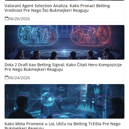
Valorant Agent Selection Analiza: Kako Pronaći Betting
Vrednost Pre Nego Što Bukmejkeri Reaguju
06/26/2026
Dota 2 Draft kao Betting Signal: Kako Čitati Hero Kompozicije
Pre Nego Bukmejkeri Reaguju
06/24/2026
Kako Meta Promene u LoL Utiču na Betting Tržišta Pre Nego
Bukmejkeri Reaguju