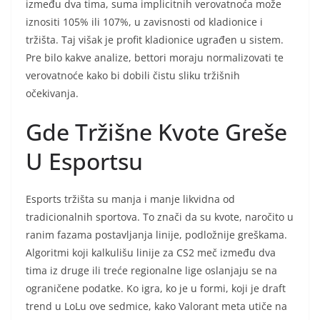
između dva tima, suma implicitnih verovatnoća može
iznositi 105% ili 107%, u zavisnosti od kladionice i
tržišta. Taj višak je profit kladionice ugrađen u sistem.
Pre bilo kakve analize, bettori moraju normalizovati te
verovatnoće kako bi dobili čistu sliku tržišnih
očekivanja.
Gde Tržišne Kvote Greše
U Esportsu
Esports tržišta su manja i manje likvidna od
tradicionalnih sportova. To znači da su kvote, naročito u
ranim fazama postavljanja linije, podložnije greškama.
Algoritmi koji kalkulišu linije za CS2 meč između dva
tima iz druge ili treće regionalne lige oslanjaju se na
ograničene podatke. Ko igra, ko je u formi, koji je draft
trend u LoLu ove sedmice, kako Valorant meta utiče na