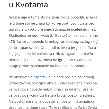
u Kvotama
Greška nije u tome što ne znaju ko će pobediti. Greška
je u tome što ne znaju koliku verovatnoću tržište već
ugrađuje u kvotu pre nego što uopšte pogledaju meč.
Kladionica ne nudi kvotu 2.10 zato što misli da tim ima
47% šanse za pobedu iz nekog racionalnog razloga koji
je dostupan svima. Ona nudi tu kvotu jer je to tačka u
kojoj njen model balansira rizik uz ugrađenu maržu.
Bettori koji to ne razumeju ne igraju protiv tima, oni
igraju protiv matematike na koje nisu ni pomislili.
Identifikovanje
esports
value beta počinje od jednog
jednostavnog principa: ako je vaša sopstvena procena
verovatnoće pobede nekog tima viša od implicirane
verovatnoće koju nosi tržišna kvota, postoji vrednost.
Ne postoji garancija pobede, ali postoji matematička
prednost na duge staze. To je razlika između klađenja