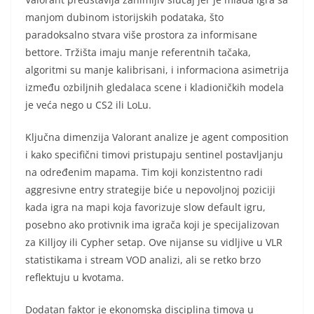
manjom dubinom istorijskih podataka, što
paradoksalno stvara više prostora za informisane
bettore. Tržišta imaju manje referentnih tačaka,
algoritmi su manje kalibrisani, i informaciona asimetrija
između ozbiljnih gledalaca scene i kladioničkih modela
je veća nego u CS2 ili LoLu.
Ključna dimenzija Valorant analize je agent composition
i kako specifični timovi pristupaju sentinel postavljanju
na određenim mapama. Tim koji konzistentno radi
aggresivne entry strategije biće u nepovoljnoj poziciji
kada igra na mapi koja favorizuje slow default igru,
posebno ako protivnik ima igrača koji je specijalizovan
za Killjoy ili Cypher setap. Ove nijanse su vidljive u VLR
statistikama i stream VOD analizi, ali se retko brzo
reflektuju u kvotama.
Dodatan faktor je ekonomska disciplina timova u