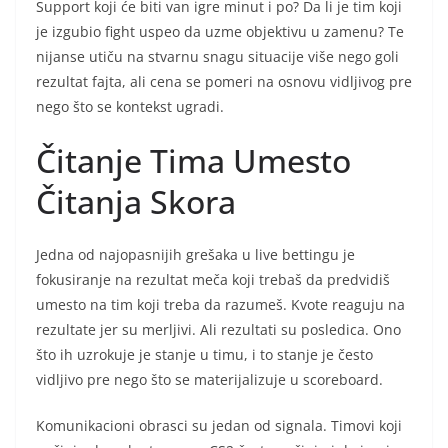
Support koji će biti van igre minut i po? Da li je tim koji
je izgubio fight uspeo da uzme objektivu u zamenu? Te
nijanse utiču na stvarnu snagu situacije više nego goli
rezultat fajta, ali cena se pomeri na osnovu vidljivog pre
nego što se kontekst ugradi.
Čitanje Tima Umesto
Čitanja Skora
Jedna od najopasnijih grešaka u live bettingu je
fokusiranje na rezultat meča koji trebaš da predvidiš
umesto na tim koji treba da razumeš. Kvote reaguju na
rezultate jer su merljivi. Ali rezultati su posledica. Ono
što ih uzrokuje je stanje u timu, i to stanje je često
vidljivo pre nego što se materijalizuje u scoreboard.
Komunikacioni obrasci su jedan od signala. Timovi koji