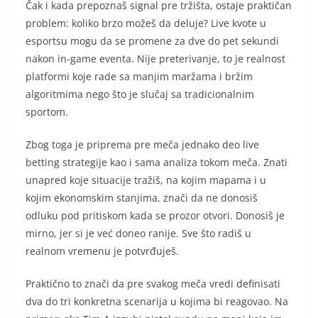
Čak i kada prepoznaš signal pre tržišta, ostaje praktičan
problem: koliko brzo možeš da deluje? Live kvote u
esportsu mogu da se promene za dve do pet sekundi
nakon in-game eventa. Nije preterivanje, to je realnost
platformi koje rade sa manjim maržama i bržim
algoritmima nego što je slučaj sa tradicionalnim
sportom.
Zbog toga je priprema pre meča jednako deo live
betting strategije kao i sama analiza tokom meča. Znati
unapred koje situacije tražiš, na kojim mapama i u
kojim ekonomskim stanjima, znači da ne donosiš
odluku pod pritiskom kada se prozor otvori. Donosiš je
mirno, jer si je već doneo ranije. Sve što radiš u
realnom vremenu je potvrđuješ.
Praktično to znači da pre svakog meča vredi definisati
dva do tri konkretna scenarija u kojima bi reagovao. Na