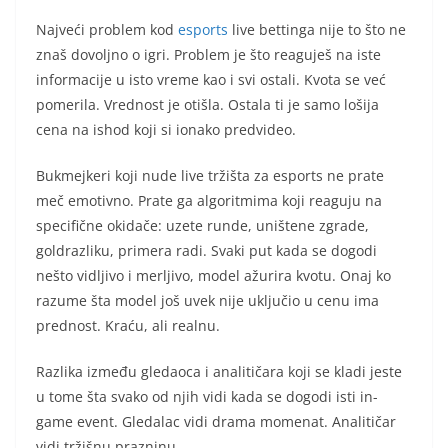
Najveći problem kod
esports
live bettinga nije to što ne
znaš dovoljno o igri. Problem je što reaguješ na iste
informacije u isto vreme kao i svi ostali. Kvota se već
pomerila. Vrednost je otišla. Ostala ti je samo lošija
cena na ishod koji si ionako predvideo.
Bukmejkeri koji nude live tržišta za esports ne prate
meč emotivno. Prate ga algoritmima koji reaguju na
specifične okidače: uzete runde, uništene zgrade,
goldrazliku, primera radi. Svaki put kada se dogodi
nešto vidljivo i merljivo, model ažurira kvotu. Onaj ko
razume šta model još uvek nije uključio u cenu ima
prednost. Kraću, ali realnu.
Razlika između gledaoca i analitičara koji se kladi jeste
u tome šta svako od njih vidi kada se dogodi isti in-
game event. Gledalac vidi drama momenat. Analitičar
vidi tržišnu prazninu.