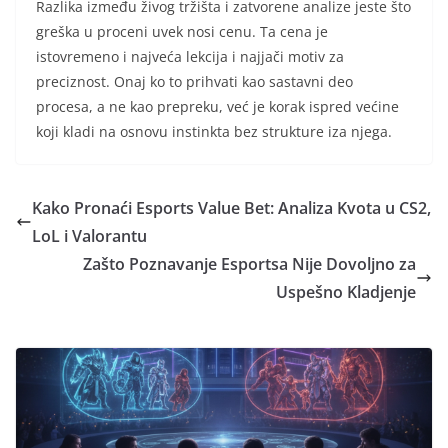
Razlika između živog tržišta i zatvorene analize jeste što
greška u proceni uvek nosi cenu. Ta cena je
istovremeno i najveća lekcija i najjači motiv za
preciznost. Onaj ko to prihvati kao sastavni deo
procesa, a ne kao prepreku, već je korak ispred većine
koji kladi na osnovu instinkta bez strukture iza njega.
Kako Pronaći Esports Value Bet: Analiza Kvota u CS2,
LoL i Valorantu
Zašto Poznavanje Esportsa Nije Dovoljno za
Uspešno Kladjenje