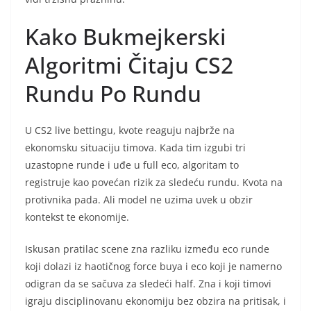
Kako Bukmejkerski
Algoritmi Čitaju CS2
Rundu Po Rundu
U CS2 live bettingu, kvote reaguju najbrže na
ekonomsku situaciju timova. Kada tim izgubi tri
uzastopne runde i uđe u full eco, algoritam to
registruje kao povećan rizik za sledeću rundu. Kvota na
protivnika pada. Ali model ne uzima uvek u obzir
kontekst te ekonomije.
Iskusan pratilac scene zna razliku između eco runde
koji dolazi iz haotičnog force buya i eco koji je namerno
odigran da se sačuva za sledeći half. Zna i koji timovi
igraju disciplinovanu ekonomiju bez obzira na pritisak, i