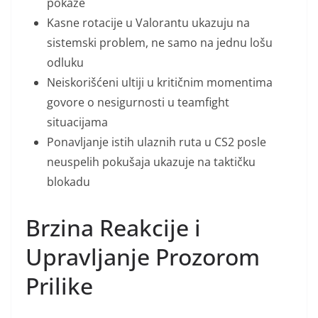
pokaže
Kasne rotacije u Valorantu ukazuju na
sistemski problem, ne samo na jednu lošu
odluku
Neiskorišćeni ultiji u kritičnim momentima
govore o nesigurnosti u teamfight
situacijama
Ponavljanje istih ulaznih ruta u CS2 posle
neuspelih pokušaja ukazuje na taktičku
blokadu
Brzina Reakcije i
Upravljanje Prozorom
Prilike