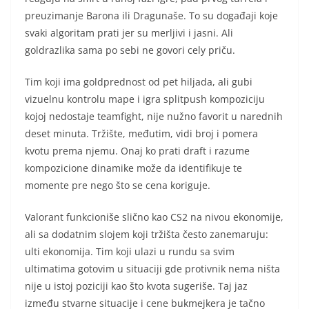
preuzimanje Barona ili Dragunaše. To su događaji koje
svaki algoritam prati jer su merljivi i jasni. Ali
goldrazlika sama po sebi ne govori celу priču.
Tim koji ima goldprednost od pet hiljada, ali gubi
vizuelnu kontrolu mape i igra splitpush kompoziciju
kojoj nedostaje teamfight, nije nužno favorit u narednih
deset minuta. Tržište, međutim, vidi broj i pomera
kvotu prema njemu. Onaj ko prati draft i razume
kompozicione dinamike može da identifikuje te
momente pre nego što se cena koriguje.
Valorant funkcioniše slično kao CS2 na nivou ekonomije,
ali sa dodatnim slojem koji tržišta često zanemaruju:
ulti ekonomija. Tim koji ulazi u rundu sa svim
ultimatima gotovim u situaciji gde protivnik nema ništa
nije u istoj poziciji kao što kvota sugeriše. Taj jaz
između stvarne situacije i cene bukmejkera je tačno