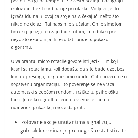
počinju da gube tempo u CS2 često počinju i da igraju
izolovano, bez koordinacije pri ulasku. Vidljiivo je: tri
igrača idu na B, dvojica stoje na A čekajući nešto što
nikad ne dolazi. Taj haos nije slučajan. On je simptom
tima koji je izgubio zajednički ritam, i on dolazi pre
nego što ekonomija ili rezultat runde to pokažu
algoritmu.
U Valorantu, micro-rotacije govore isti jezik. Tim koji
kasni sa rotacijama, koji dopušta da site bude uzet bez
kontra-presinga, ne gubi samo rundu. Gubi poverenje u
sopstvenu organizaciju. I to poverenje se ne vraća
automatski sledećom rundom. Tržište tu psihološku
inerciju retko ugradi u cenu na vreme jer nema
numerički prikaz koji može da prati.
Izolovane akcije unutar tima signalizuju
gubitak koordinacije pre nego što statistika to