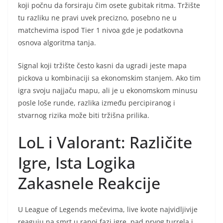
koji počnu da forsiraju čim osete gubitak ritma. Tržište
tu razliku ne pravi uvek precizno, posebno ne u
matchevima ispod Tier 1 nivoa gde je podatkovna
osnova algoritma tanja.
Signal koji tržište često kasni da ugradi jeste mapa
pickova u kombinaciji sa ekonomskim stanjem. Ako tim
igra svoju najjaču mapu, ali je u ekonomskom minusu
posle loše runde, razlika između percipiranog i
stvarnog rizika može biti tržišna prilika.
LoL i Valorant: Različite
Igre, Ista Logika
Zakasnele Reakcije
U League of Legends mečevima, live kvote najvidljivije
reaguju na smrt u ranoj fazi igre, pad prvog turrela i