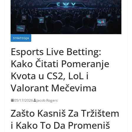
STRATEGIJA
Esports Live Betting:
Kako Čitati Pomeranje
Kvota u CS2, LoL i
Valorant Mečevima
05/17/2026
Jacob Rogers
Zašto Kasniš Za Tržištem
i Kako To Da Promeniš