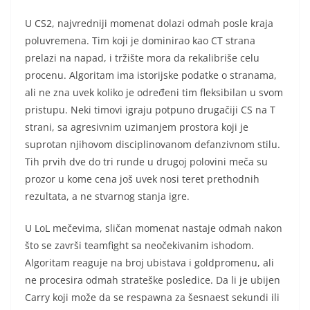
U CS2, najvredniji momenat dolazi odmah posle kraja
poluvremena. Tim koji je dominirao kao CT strana
prelazi na napad, i tržište mora da rekalibriše celu
procenu. Algoritam ima istorijske podatke o stranama,
ali ne zna uvek koliko je određeni tim fleksibilan u svom
pristupu. Neki timovi igraju potpuno drugačiji CS na T
strani, sa agresivnim uzimanjem prostora koji je
suprotan njihovom disciplinovanom defanzivnom stilu.
Tih prvih dve do tri runde u drugoj polovini meča su
prozor u kome cena još uvek nosi teret prethodnih
rezultata, a ne stvarnog stanja igre.
U LoL mečevima, sličan momenat nastaje odmah nakon
što se završi teamfight sa neočekivanim ishodom.
Algoritam reaguje na broj ubistava i goldpromenu, ali
ne procesira odmah strateške posledice. Da li je ubijen
Carry koji može da se respawna za šesnaest sekundi ili