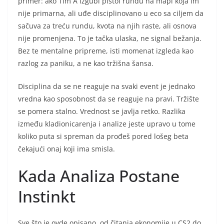
primer: ako Tim A izgubi pistol rundu na mapi koja im
nije primarna, ali uđe disciplinovano u eco sa ciljem da
sačuva za treću rundu, kvota na njih raste, ali osnova
nije promenjena. To je tačka ulaska, ne signal bežanja.
Bez te mentalne pripreme, isti momenat izgleda kao
razlog za paniku, a ne kao tržišna šansa.
Disciplina da se ne reaguje na svaki event je jednako
vredna kao sposobnost da se reaguje na pravi. Tržište
se pomera stalno. Vrednost se javlja retko. Razlika
između kladionicarenja i analize jeste upravo u tome
koliko puta si spreman da prođeš pored lošeg beta
čekajući onaj koji ima smisla.
Kada Analiza Postane
Instinkt
Sve što je ovde opisano, od čitanja ekonomije u CS2 do