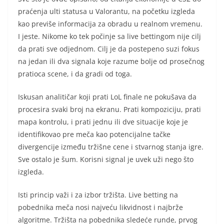
praćenja ulti statusa u Valorantu, na početku izgleda
kao previše informacija za obradu u realnom vremenu.
I jeste. Nikome ko tek počinje sa live bettingom nije cilj
da prati sve odjednom. Cilj je da postepeno suzi fokus
na jedan ili dva signala koje razume bolje od prosečnog
pratioca scene, i da gradi od toga.
Iskusan analitičar koji prati LoL finale ne pokušava da
procesira svaki broj na ekranu. Prati kompoziciju, prati
mapa kontrolu, i prati jednu ili dve situacije koje je
identifikovao pre meča kao potencijalne tačke
divergencije između tržišne cene i stvarnog stanja igre.
Sve ostalo je šum. Korisni signal je uvek uži nego što
izgleda.
Isti princip važi i za izbor tržišta. Live betting na
pobednika meča nosi najveću likvidnost i najbrže
algoritme. Tržišta na pobednika sledeće runde, prvog