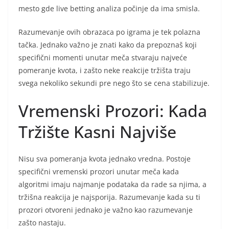
mesto gde live betting analiza počinje da ima smisla.
Razumevanje ovih obrazaca po igrama je tek polazna
tačka. Jednako važno je znati kako da prepoznaš koji
specifični momenti unutar meča stvaraju najveće
pomeranje kvota, i zašto neke reakcije tržišta traju
svega nekoliko sekundi pre nego što se cena stabilizuje.
Vremenski Prozori: Kada
Tržište Kasni Najviše
Nisu sva pomeranja kvota jednako vredna. Postoje
specifični vremenski prozori unutar meča kada
algoritmi imaju najmanje podataka da rade sa njima, a
tržišna reakcija je najsporija. Razumevanje kada su ti
prozori otvoreni jednako je važno kao razumevanje
zašto nastaju.