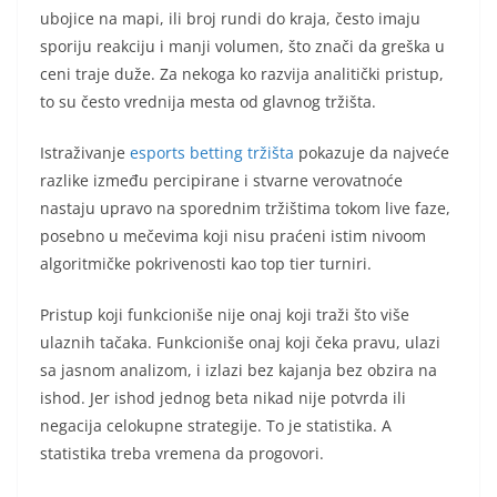
ubojice na mapi, ili broj rundi do kraja, često imaju
sporiju reakciju i manji volumen, što znači da greška u
ceni traje duže. Za nekoga ko razvija analitički pristup,
to su često vrednija mesta od glavnog tržišta.
Istraživanje
esports betting tržišta
pokazuje da najveće
razlike između percipirane i stvarne verovatnoće
nastaju upravo na sporednim tržištima tokom live faze,
posebno u mečevima koji nisu praćeni istim nivoom
algoritmičke pokrivenosti kao top tier turniri.
Pristup koji funkcioniše nije onaj koji traži što više
ulaznih tačaka. Funkcioniše onaj koji čeka pravu, ulazi
sa jasnom analizom, i izlazi bez kajanja bez obzira na
ishod. Jer ishod jednog beta nikad nije potvrda ili
negacija celokupne strategije. To je statistika. A
statistika treba vremena da progovori.