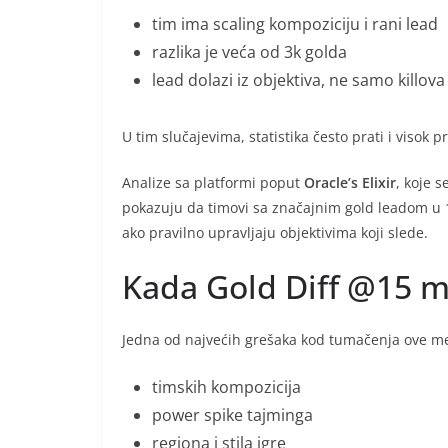
tim ima scaling kompoziciju i rani lead
razlika je veća od 3k golda
lead dolazi iz objektiva, ne samo killova
U tim slučajevima, statistika često prati i visok 
Analize sa platformi poput
Oracle’s Elixir
, koje 
pokazuju da timovi sa značajnim gold leadom u 
ako pravilno upravljaju objektivima koji slede.
Kada Gold Diff @15 m
Jedna od najvećih grešaka kod tumačenja ove met
timskih kompozicija
power spike tajminga
regiona i stila igre