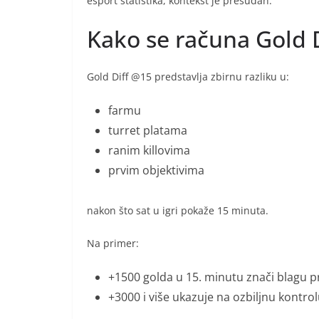
esport statistika, kontekst je presudan.
Kako se računa Gold 
Gold Diff @15 predstavlja zbirnu razliku u:
farmu
turret platama
ranim killovima
prvim objektivima
nakon što sat u igri pokaže 15 minuta.
Na primer:
+1500 golda u 15. minutu znači blagu 
+3000 i više ukazuje na ozbiljnu kontro