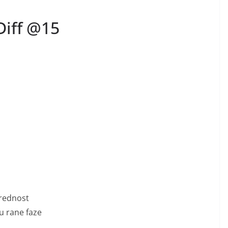
Diff @15
prednost
lu rane faze