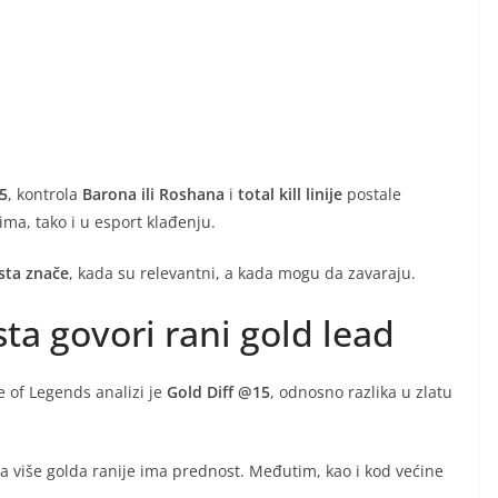
5
, kontrola
Barona ili Roshana
i
total kill linije
postale
ma, tako i u esport klađenju.
ista znače
, kada su relevantni, a kada mogu da zavaraju.
sta govori rani gold lead
e of Legends analizi je
Gold Diff @15
, odnosno razlika u zlatu
ma više golda ranije ima prednost. Međutim, kao i kod većine