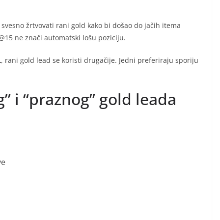
vesno žrtvovati rani gold kako bi došao do jačih itema
 @15 ne znači automatski lošu poziciju.
 rani gold lead se koristi drugačije. Jedni preferiraju sporiju
g” i “praznog” gold leada
ve