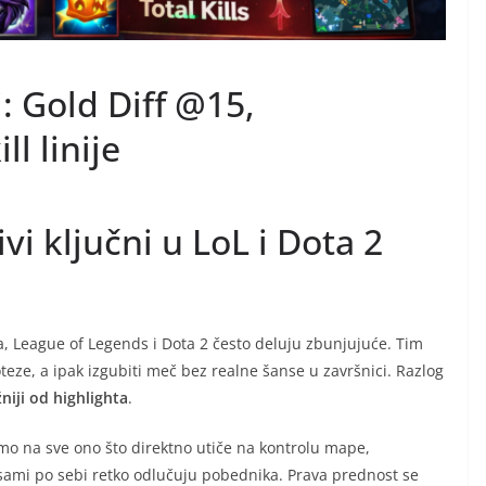
: Gold Diff @15,
ll linije
vi ključni u LoL i Dota 2
va, League of Legends i Dota 2 često deluju zbunjujuće. Tim
poteze, a ipak izgubiti meč bez realne šanse u završnici. Razlog
žniji od highlighta
.
imo na sve ono što direktno utiče na kontrolu mape,
li sami po sebi retko odlučuju pobednika. Prava prednost se