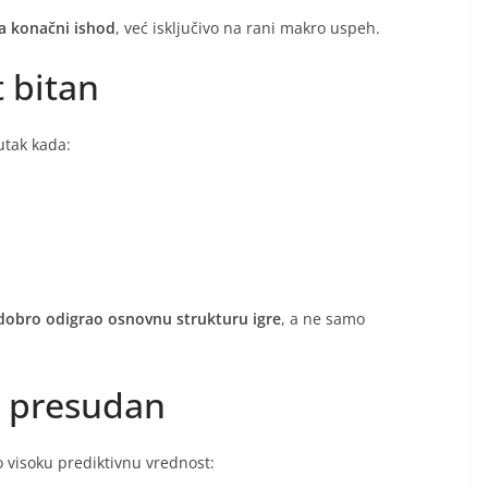
a konačni ishod
, već isključivo na rani makro uspeh.
t bitan
utak kada:
dobro odigrao osnovnu strukturu igre
, a ne samo
d presudan
o visoku prediktivnu vrednost: