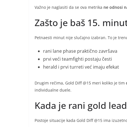
Važno je naglasiti da se ova metrika
ne odnosi n
Zašto je baš 15. minu
Petnaesti minut nije slučajno izabran. To je tren
rani lane phase praktično završava
prvi veći teamfighti postaju česti
herald i prvi turreti već imaju efekat
Drugim rečima, Gold Diff @15 meri koliko je tim
individualne duele.
Kada je rani gold lea
Postoje situacije kada Gold Diff @15 ima izuzetn