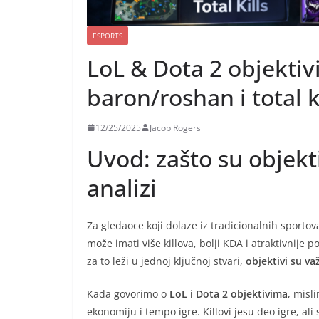
ESPORTS
LoL & Dota 2 objektivi
baron/roshan i total ki
12/25/2025
Jacob Rogers
Uvod: zašto su objekti
analizi
Za gledaoce koji dolaze iz tradicionalnih sporto
može imati više killova, bolji KDA i atraktivnije 
za to leži u jednoj ključnoj stvari,
objektivi su va
Kada govorimo o
LoL i Dota 2 objektivima
, misl
ekonomiju i tempo igre. Killovi jesu deo igre, a