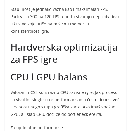
Stabilnost je jednako važna kao i maksimalan FPS.
Padovi sa 300 na 120 FPS u borbi stvaraju nepredvidivo
iskustvo koje utiče na mišićnu memoriju i
konzistentnost igre.
Hardverska optimizacija
za FPS igre
CPU i GPU balans
Valorant i CS2 su izrazito CPU zavisne igre. Jak procesor
sa visokim single core performansama često donosi veći
FPS boost nego skupa grafička karta. Ako imaš snažan
GPU, ali slab CPU, doći će do bottleneck efekta.
Za optimalne performanse: