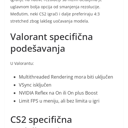
uglavnom bolja opcija od smanjenja rezolucije.
Međutim, neki CS2 igrači i dalje preferiraju 4:3
stretched zbog lakšeg uočavanja modela.
Valorant specifična
podešavanja
U Valorantu:
Multithreaded Rendering mora biti uključen
VSync isključen
NVIDIA Reflex na On ili On plus Boost
Limit FPS u meniju, ali bez limita u igri
CS2 specifična