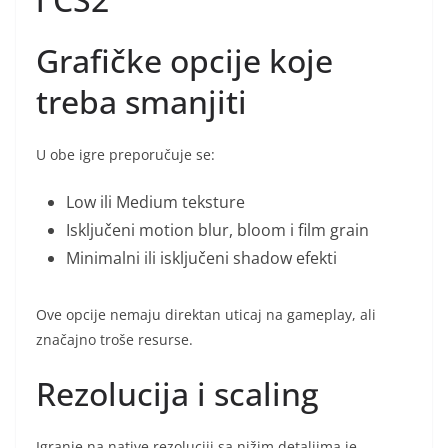
Grafičke opcije koje
treba smanjiti
U obe igre preporučuje se:
Low ili Medium teksture
Isključeni motion blur, bloom i film grain
Minimalni ili isključeni shadow efekti
Ove opcije nemaju direktan uticaj na gameplay, ali
značajno troše resurse.
Rezolucija i scaling
Igranje na native rezoluciji sa nižim detaljima je