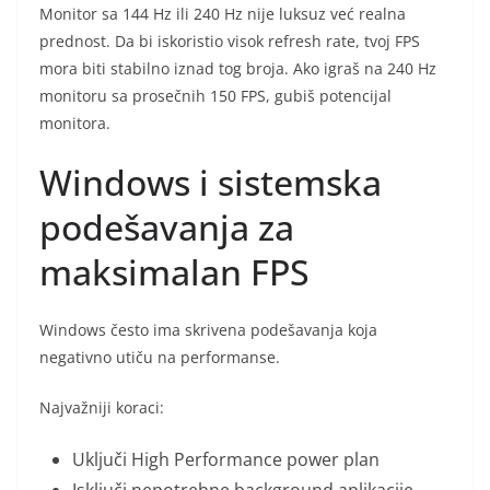
Monitor sa 144 Hz ili 240 Hz nije luksuz već realna
prednost. Da bi iskoristio visok refresh rate, tvoj FPS
mora biti stabilno iznad tog broja. Ako igraš na 240 Hz
monitoru sa prosečnih 150 FPS, gubiš potencijal
monitora.
Windows i sistemska
podešavanja za
maksimalan FPS
Windows često ima skrivena podešavanja koja
negativno utiču na performanse.
Najvažniji koraci:
Uključi High Performance power plan
Isključi nepotrebne background aplikacije