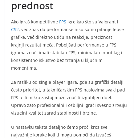
prednost
Ako igraš kompetitivne
FPS
igre kao što su Valorant i
CS2
, već znaš da performanse nisu samo pitanje lepše
grafike, već direktno utiču na reakcije, preciznost i
krajnji rezultat meča. Poboljšati performanse u FPS
igrama znači imati stabilan FPS, minimalan input lag i
konzistentno iskustvo bez trzanja u ključnim
momentima.
Za razliku od single player igara, gde su grafički detalji
često prioritet, u takmičarskim FPS naslovima svaki pad
FPS-a ili mikro zastoj može značiti izgubljen duel.
Upravo zato profesionalni i ozbiljni igrači svesno žrtvuju
vizuelni kvalitet zarad stabilnosti i brzine.
U nastavku teksta detaljno ćemo proći kroz sve
najvažnije korake koji ti mogu pomoći da izvučeš