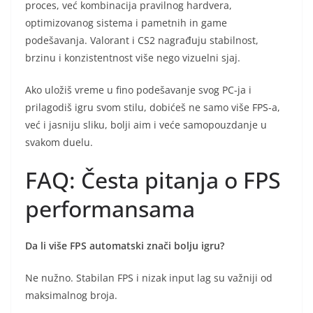
proces, već kombinacija pravilnog hardvera,
optimizovanog sistema i pametnih in game
podešavanja. Valorant i CS2 nagrađuju stabilnost,
brzinu i konzistentnost više nego vizuelni sjaj.
Ako uložiš vreme u fino podešavanje svog PC-ja i
prilagodiš igru svom stilu, dobićeš ne samo više FPS-a,
već i jasniju sliku, bolji aim i veće samopouzdanje u
svakom duelu.
FAQ: Česta pitanja o FPS
performansama
Da li više FPS automatski znači bolju igru?
Ne nužno. Stabilan FPS i nizak input lag su važniji od
maksimalnog broja.