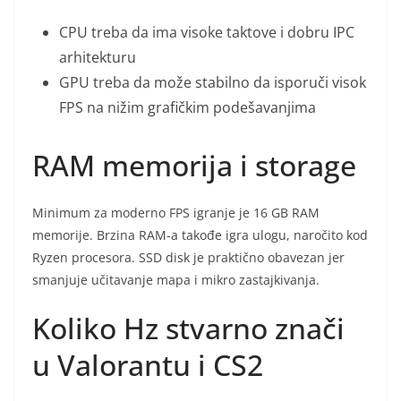
CPU treba da ima visoke taktove i dobru IPC
arhitekturu
GPU treba da može stabilno da isporuči visok
FPS na nižim grafičkim podešavanjima
RAM memorija i storage
Minimum za moderno FPS igranje je 16 GB RAM
memorije. Brzina RAM-a takođe igra ulogu, naročito kod
Ryzen procesora. SSD disk je praktično obavezan jer
smanjuje učitavanje mapa i mikro zastajkivanja.
Koliko Hz stvarno znači
u Valorantu i CS2