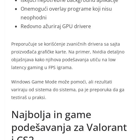
Onemogući overlay programe koji nisu
neophodni
Redovno ažuriraj GPU drivere
Preporučuje se korišćenje zvaničnih drivera sa sajta
proizvođača grafičke karte. Na primer, Nvidia detaljno
objašnjava kako njihova podešavanja utiču na low
latency gaming u FPS igrama.
Windows Game Mode može pomoći, ali rezultati
variraju od sistema do sistema, pa je preporuka da ga
testiraš u praksi.
Najbolja in game
podešavanja za Valorant
i CS2