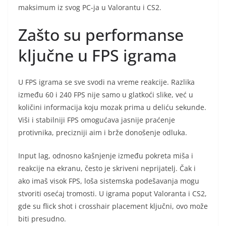
maksimum iz svog PC-ja u Valorantu i CS2.
Zašto su performanse
ključne u FPS igrama
U FPS igrama se sve svodi na vreme reakcije. Razlika
između 60 i 240 FPS nije samo u glatkoći slike, već u
količini informacija koju mozak prima u deliću sekunde.
Viši i stabilniji FPS omogućava jasnije praćenje
protivnika, precizniji aim i brže donošenje odluka.
Input lag, odnosno kašnjenje između pokreta miša i
reakcije na ekranu, često je skriveni neprijatelj. Čak i
ako imaš visok FPS, loša sistemska podešavanja mogu
stvoriti osećaj tromosti. U igrama poput Valoranta i CS2,
gde su flick shot i crosshair placement ključni, ovo može
biti presudno.