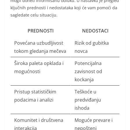
mogli doneti informisanu odluku. U nastavku je pregled
ključnih prednosti i nedostataka koji će vam pomoći da
sagledate celu situaciju.
PREDNOSTI
NEDOSTACI
Povećana uzbudljivost
Rizik od gubitka
tokom gledanja mečeva
novca
Široka paleta opklada i
Potencijalna
mogućnosti
zavisnost od
kockanja
Pristup statističkim
Teškoće u
podacima i analizi
predviđanju
ishoda
Komunitet i društvena
Moguće prevare i
interakcija
nepošteni