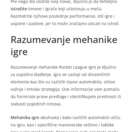
Pre nego što uložite svoj novac, ključno je da temeljno
istražite
timove i igrače koji učestvuju u meču.
Razmotrite njihove poslednje performanse, stil igre i
uspone i padove, jer to može značajno uticati na ishod.
Razumevanje mehanike
igre
Razumevanje mehanike Rocket League igre je ključno
za uspešno klađenje. Igra se sastoji od dinamičnih
elementa kao što su različiti tipovi automobila, stilovi
vožnje i timska strategija. Ove informacije vam pomažu
da formirate prave predloge i identifikujete prednosti ili
slabosti pojedinih timova.
Mehanika igre
obuhvata i kako različiti automobili utiču
na igru, kao i specifične manevarske veštine i taktike