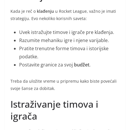
Kada je reč o
klađenju
u Rocket League, važno je imati
strategiju. Evo nekoliko korisnih saveta:
Uvek istražujte timove i igrače pre klađenja.
Razumite mehaniku igre i njene varijable.
Pratite trenutne forme timova i istorijske
podatke.
Postavite granice za svoj
budžet
.
Treba da uložite vreme u pripremu kako biste povećali
svoje šanse za dobitak.
Istraživanje timova i
igrača