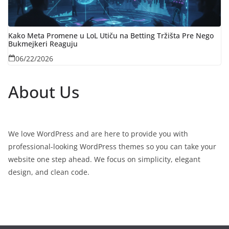
Kako Meta Promene u LoL Utiču na Betting Tržišta Pre Nego
Bukmejkeri Reaguju
06/22/2026
About Us
We love WordPress and are here to provide you with
professional-looking WordPress themes so you can take your
website one step ahead. We focus on simplicity, elegant
design, and clean code.