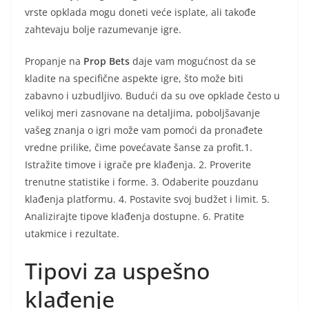
vrste opklada mogu doneti veće isplate, ali takođe
zahtevaju bolje razumevanje igre.
Propanje na
Prop Bets
daje vam mogućnost da se
kladite na specifične aspekte igre, što može biti
zabavno i uzbudljivo. Budući da su ove opklade često u
velikoj meri zasnovane na detaljima, poboljšavanje
vašeg znanja o igri može vam pomoći da pronađete
vredne prilike, čime povećavate šanse za profit.1.
Istražite timove i igrače pre klađenja. 2. Proverite
trenutne statistike i forme. 3. Odaberite pouzdanu
klađenja platformu. 4. Postavite svoj budžet i limit. 5.
Analizirajte tipove klađenja dostupne. 6. Pratite
utakmice i rezultate.
Tipovi za uspešno
klađenje