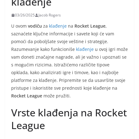
klađenje
03/26/2025
Jacob Rogers
U ovom
vodiču
za
klađenje
na
Rocket League
,
saznaćete ključne informacije i savete koji će vam
pomoći da poboljšate svoje veštine i strategije.
Razumevanje kako funkcioniše
klađenje
u ovoj igri može
vam doneti značajne nagrade, ali je važno i upoznati se
s mogućim rizicima. Istražićemo različite tipove
opklada, kako analizirati igre i timove, kao i najbolje
platforme za klađenje. Pripremite se da usavršite svoje
pristupe i iskoristite sve prednosti koje klađenje na
Rocket League
može pružiti.
Vrste klađenja na Rocket
League