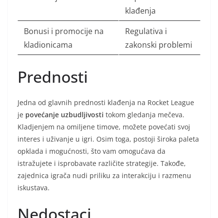
klađenja
Bonusi i promocije na
Regulativa i
kladionicama
zakonski problemi
Prednosti
Jedna od glavnih prednosti klađenja na Rocket League
je
povećanje uzbudljivosti
tokom gledanja mečeva.
Kladjenjem na omiljene timove, možete povećati svoj
interes i uživanje u igri. Osim toga, postoji široka paleta
opklada i mogućnosti, što vam omogućava da
istražujete i isprobavate različite strategije. Takođe,
zajednica igrača nudi priliku za interakciju i razmenu
iskustava.
Nedostaci