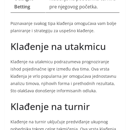
Betting
pre njegovog početka.
Poznavanje svakog tipa klađenja omogućava vam bolje
planiranje i strategiju za uspešno klađenje.
Klađenje na utakmicu
Klađenje na utakmicu podrazumeva prognoziranje
ishod pojedinačne igre između dva tima. Ova vrsta
klađenja je vrlo popularna jer omogućava jednostavnu
analizu timova, njihovih forma i prethodnih rezultata,
što olakšava donošenje informisanih odluka.
Klađenje na turnir
Klađenje na turnir uključuje predviđanje ukupnog
pobednika tokom celog takmičenja. Ova vrsta klađenja