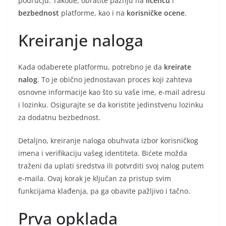
području. Takođe, obratite pažnju na
licencu
i
bezbednost
platforme, kao i na
korisničke ocene
.
Kreiranje naloga
Kada odaberete platformu, potrebno je da
kreirate
nalog
. To je obično jednostavan proces koji zahteva
osnovne informacije kao što su vaše ime, e-mail adresu
i lozinku. Osigurajte se da koristite jedinstvenu lozinku
za dodatnu bezbednost.
Detaljno, kreiranje naloga obuhvata izbor korisničkog
imena i verifikaciju vašeg identiteta. Bićete možda
traženi da uplati sredstva ili potvrditi svoj nalog putem
e-maila. Ovaj korak je ključan za pristup svim
funkcijama klađenja, pa ga obavite pažljivo i tačno.
Prva opklada