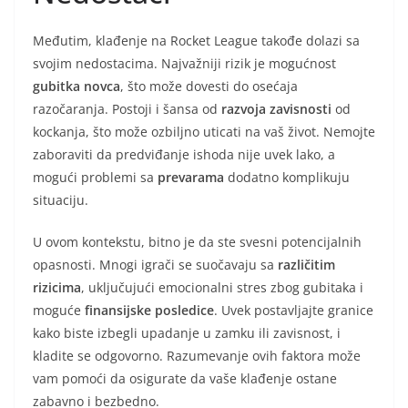
Međutim, klađenje na Rocket League takođe dolazi sa
svojim nedostacima. Najvažniji rizik je mogućnost
gubitka novca
, što može dovesti do osećaja
razočaranja. Postoji i šansa od
razvoja zavisnosti
od
kockanja, što može ozbiljno uticati na vaš život. Nemojte
zaboraviti da predviđanje ishoda nije uvek lako, a
mogući problemi sa
prevarama
dodatno komplikuju
situaciju.
U ovom kontekstu, bitno je da ste svesni potencijalnih
opasnosti. Mnogi igrači se suočavaju sa
različitim
rizicima
, uključujući emocionalni stres zbog gubitaka i
moguće
finansijske posledice
. Uvek postavljajte granice
kako biste izbegli upadanje u zamku ili zavisnost, i
kladite se odgovorno. Razumevanje ovih faktora može
vam pomoći da osigurate da vaše klađenje ostane
zabavno i bezbedno.