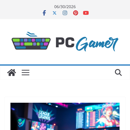
Skip
06/30/2026
to
content