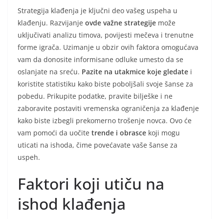
Strategija klađenja je ključni deo vašeg uspeha u
klađenju. Razvijanje
ovde važne strategije
može
uključivati analizu timova, povijesti mečeva i trenutne
forme igrača. Uzimanje u obzir ovih faktora omogućava
vam da donosite informisane odluke umesto da se
oslanjate na sreću.
Pazite na utakmice koje gledate
i
koristite statistiku kako biste poboljšali svoje šanse za
pobedu. Prikupite podatke, pravite bilješke i ne
zaboravite postaviti vremenska ograničenja za klađenje
kako biste izbegli prekomerno trošenje novca. Ovo će
vam pomoći da uočite
trende i obrasce
koji mogu
uticati na ishoda, čime povećavate vaše šanse za
uspeh.
Faktori koji utiču na
ishod klađenja