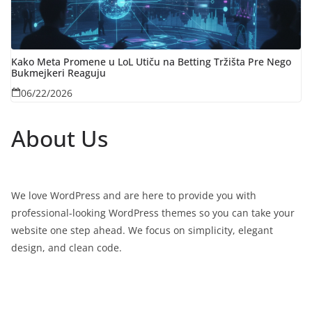
Kako Meta Promene u LoL Utiču na Betting Tržišta Pre Nego
Bukmejkeri Reaguju
06/22/2026
About Us
We love WordPress and are here to provide you with
professional-looking WordPress themes so you can take your
website one step ahead. We focus on simplicity, elegant
design, and clean code.