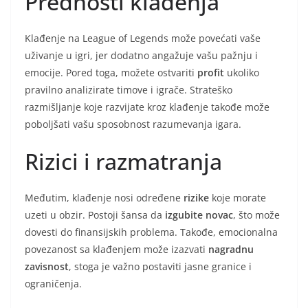
Prednosti klađenja
Klađenje na League of Legends može povećati vaše
uživanje u igri, jer dodatno angažuje vašu pažnju i
emocije. Pored toga, možete ostvariti
profit
ukoliko
pravilno analizirate timove i igrače. Strateško
razmišljanje koje razvijate kroz klađenje takođe može
poboljšati vašu sposobnost razumevanja igara.
Rizici i razmatranja
Međutim, klađenje nosi određene
rizike
koje morate
uzeti u obzir. Postoji šansa da
izgubite novac
, što može
dovesti do finansijskih problema. Takođe, emocionalna
povezanost sa klađenjem može izazvati
nagradnu
zavisnost
, stoga je važno postaviti jasne granice i
ograničenja.