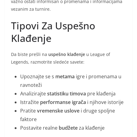
važno ostati informisan o promenama i informacijama
vezanim za turnire.
Tipovi Za Uspešno
Klađenje
Da biste prešli na
uspešno klađenje
u League of
Legends, razmotrite sledeće savete:
Upoznajte se s
metama
igre i promenama u
ravnoteži
Analizirajte
statistiku timova
pre klađenja
Istražite
performanse igrača
i njihove istorije
Pratite
vremenske uslove
i druge spoljne
faktore
Postavite realne
budžete
za klađenje