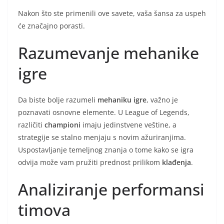
Nakon što ste primenili ove savete, vaša šansa za uspeh
će značajno porasti.
Razumevanje mehanike
igre
Da biste bolje razumeli
mehaniku igre
, važno je
poznavati osnovne elemente. U League of Legends,
različiti
championi
imaju jedinstvene veštine, a
strategije se stalno menjaju s novim ažuriranjima.
Uspostavljanje temeljnog znanja o tome kako se igra
odvija može vam pružiti prednost prilikom
klađenja
.
Analiziranje performansi
timova