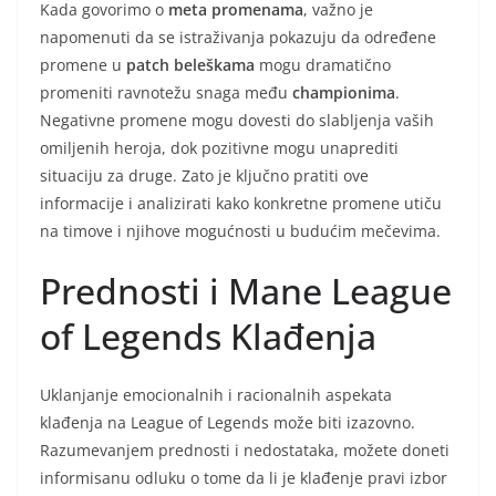
Kada govorimo o
meta promenama
, važno je
napomenuti da se istraživanja pokazuju da određene
promene u
patch beleškama
mogu dramatično
promeniti ravnotežu snaga među
championima
.
Negativne promene mogu dovesti do slabljenja vaših
omiljenih heroja, dok pozitivne mogu unaprediti
situaciju za druge. Zato je ključno pratiti ove
informacije i analizirati kako konkretne promene utiču
na timove i njihove mogućnosti u budućim mečevima.
Prednosti i Mane League
of Legends Klađenja
Uklanjanje emocionalnih i racionalnih aspekata
klađenja na League of Legends može biti izazovno.
Razumevanjem prednosti i nedostataka, možete doneti
informisanu odluku o tome da li je klađenje pravi izbor