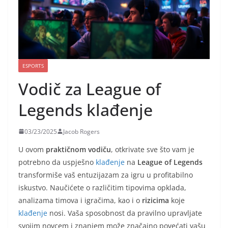
ESPORTS
Vodič za League of
Legends klađenje
03/23/2025
Jacob Rogers
U ovom
praktičnom vodiču
, otkrivate sve što vam je
potrebno da uspješno
klađenje
na
League of Legends
transformiše vaš entuzijazam za igru u profitabilno
iskustvo. Naučićete o različitim tipovima opklada,
analizama timova i igračima, kao i o
rizicima
koje
klađenje
nosi. Vaša sposobnost da pravilno upravljate
svojim novcem i znanjem može značajno povećati vašu