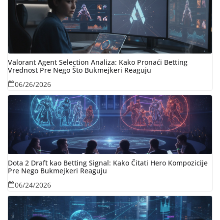
Valorant Agent Selection Analiza: Kako Pronaći Betting
Vrednost Pre Nego Što Bukmejkeri Reaguju
06/26/2026
Dota 2 Draft kao Betting Signal: Kako Čitati Hero Kompozicije
Pre Nego Bukmejkeri Reaguju
06/24/2026