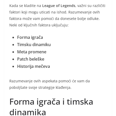
Kada se kladite na
League of Legends
, važni su različiti
faktori koji mogu uticati na ishod. Razumevanje ovih
faktora može vam pomoći da donesete bolje odluke.
Neki od ključnih faktora uključuju:
Forma igrača
Timsku dinamiku
Meta promene
Patch beleške
Historija mečeva
Razumevanje ovih aspekata pomoći će vam da
poboljšate svoje strategije klađenja.
Forma igrača i timska
dinamika