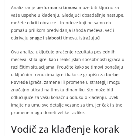
Analiziranje
performansi timova
može biti ključno za
vaše uspehe u klađenju. Gledajući dosadašnje nastupe,
možete otkriti obrazce i trendove koji ne samo da
pomažu prilikom predviđanja ishoda mečeva, već i
otkrivaju
snage i slabosti
timova. Istražujući
Ova analiza uključuje praćenje rezultata poslednjih
mečeva, stila igre, kao i reakcijskih sposobnosti igrača u
različitim situacijama. Proučite kako se timovi ponašaju
u ključnim trenucima igre i kako se grupišu za
borbe
.
Povrede
igrača, zamene ili promene u strategiji mogu
značajno uticati na timsku dinamiku, što može biti
odlučujuće za vašu konačnu odluku o klađenju. Uvek
imajte na umu sve detalje vezane za tim, jer čak i sitne
promene mogu doneti velike razlike.
Vodič za klađenje korak