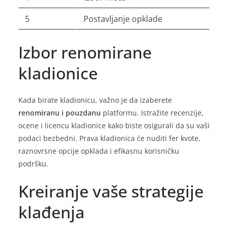
5
Postavljanje opklade
Izbor renomirane
kladionice
Kada birate kladionicu, važno je da izaberete
renomiranu i pouzdanu
platformu. Istražite recenzije,
ocene i licencu kladionice kako biste osigurali da su vaši
podaci bezbedni. Prava kladionica će nuditi fer kvote,
raznovrsne opcije opklada i efikasnu korisničku
podršku.
Kreiranje vaše strategije
klađenja