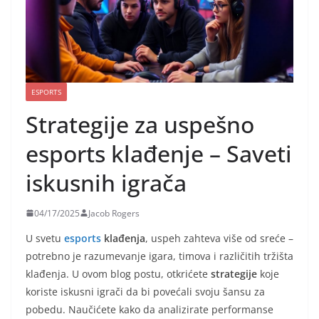
ESPORTS
Strategije za uspešno
esports klađenje – Saveti
iskusnih igrača
04/17/2025
Jacob Rogers
U svetu
esports
klađenja
, uspeh zahteva više od sreće –
potrebno je razumevanje igara, timova i različitih tržišta
klađenja. U ovom blog postu, otkrićete
strategije
koje
koriste iskusni igrači da bi povećali svoju šansu za
pobedu. Naučićete kako da analizirate performanse