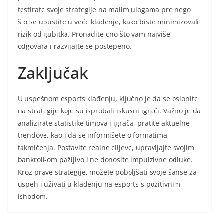
testirate svoje strategije na malim ulogama pre nego
što se upustite u veće klađenje, kako biste minimizovali
rizik od gubitka. Pronađite ono što vam najviše
odgovara i razvijajte se postepeno.
Zaključak
U uspešnom esports klađenju, ključno je da se oslonite
na strategije koje su isprobali iskusni igrači. Važno je da
analizirate statistike timova i igrača, pratite aktuelne
trendove, kao i da se informišete o formatima
takmičenja. Postavite realne ciljeve, upravljajte svojim
bankroll-om pažljivo i ne donosite impulzivne odluke.
Kroz prave strategije, možete poboljšati svoje šanse za
uspeh i uživati u klađenju na esports s pozitivnim
ishodom.