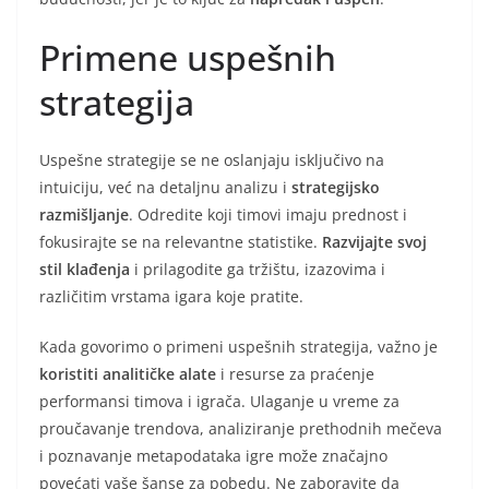
Primene uspešnih
strategija
Uspešne strategije se ne oslanjaju isključivo na
intuiciju, već na detaljnu analizu i
strategijsko
razmišljanje
. Odredite koji timovi imaju prednost i
fokusirajte se na relevantne statistike.
Razvijajte svoj
stil klađenja
i prilagodite ga tržištu, izazovima i
različitim vrstama igara koje pratite.
Kada govorimo o primeni uspešnih strategija, važno je
koristiti analitičke alate
i resurse za praćenje
performansi timova i igrača. Ulaganje u vreme za
proučavanje trendova, analiziranje prethodnih mečeva
i poznavanje metapodataka igre može značajno
povećati vaše šanse za pobedu. Ne zaboravite da