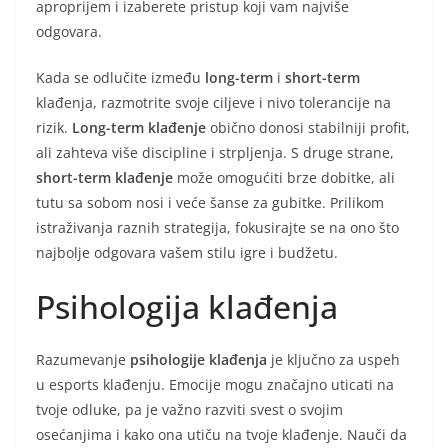
aproprijem i izaberete pristup koji vam najviše
odgovara.
Kada se odlučite između
long-term
i
short-term
klađenja, razmotrite svoje ciljeve i nivo tolerancije na
rizik.
Long-term klađenje
obično donosi stabilniji profit,
ali zahteva više discipline i strpljenja. S druge strane,
short-term klađenje
može omogućiti brze dobitke, ali
tutu sa sobom nosi i veće šanse za gubitke. Prilikom
istraživanja raznih strategija, fokusirajte se na ono što
najbolje odgovara vašem stilu igre i budžetu.
Psihologija klađenja
Razumevanje
psihologije klađenja
je ključno za uspeh
u esports klađenju. Emocije mogu značajno uticati na
tvoje odluke, pa je važno razviti svest o svojim
osećanjima i kako ona utiču na tvoje klađenje. Nauči da