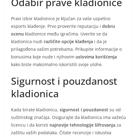
Odabir prave kladionice
Pravi izbor kladionice je ključan za vaše uspešno
esports klađenje. Prvo proverite reputaciju i
dobru
ocenu
kladionice među igračima. Uverite se da
kladionica nudi
različite opcije klađenja
i da je
prilagođena vašim potrebama. Prikupite informacije o
bonusima koje nude i njihovim
uslovima korišćenja
kako biste maksimalno iskoristili svoje ulohe.
Sigurnost i pouzdanost
kladionica
Kada birate kladionicu,
sigurnost i pouzdanost
su od
suštinskog značaja. Osigurajte da kladionica ima važeću
licencu i da koristi
najnovije tehnologije šifrovanja
za
zaštitu vaših podataka. Čitate recenzije i iskustva