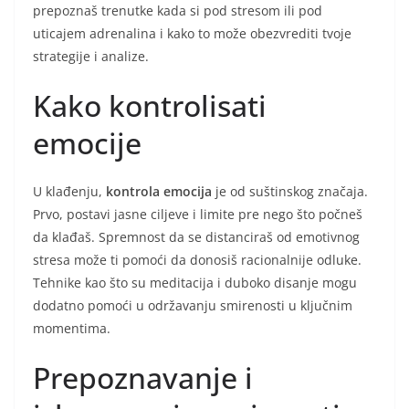
prepoznaš trenutke kada si pod stresom ili pod
uticajem adrenalina i kako to može obezvrediti tvoje
strategije i analize.
Kako kontrolisati
emocije
U klađenju,
kontrola emocija
je od suštinskog značaja.
Prvo, postavi jasne ciljeve i limite pre nego što počneš
da klađaš. Spremnost da se distanciraš od emotivnog
stresa može ti pomoći da donosiš racionalnije odluke.
Tehnike kao što su meditacija i duboko disanje mogu
dodatno pomoći u održavanju smirenosti u ključnim
momentima.
Prepoznavanje i