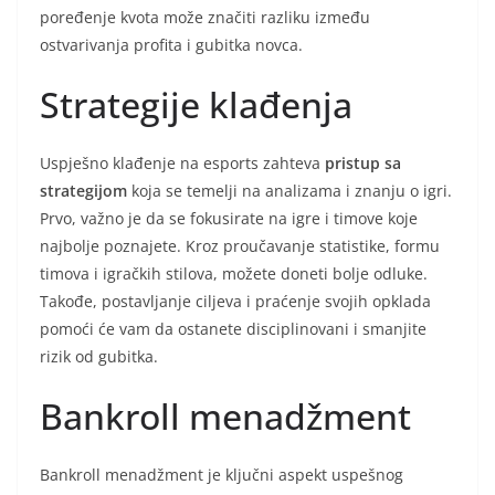
poređenje kvota može značiti razliku između
ostvarivanja profita i gubitka novca.
Strategije klađenja
Uspješno klađenje na esports zahteva
pristup sa
strategijom
koja se temelji na analizama i znanju o igri.
Prvo, važno je da se fokusirate na igre i timove koje
najbolje poznajete. Kroz proučavanje statistike, formu
timova i igračkih stilova, možete doneti bolje odluke.
Takođe, postavljanje ciljeva i praćenje svojih opklada
pomoći će vam da ostanete disciplinovani i smanjite
rizik od gubitka.
Bankroll menadžment
Bankroll menadžment je ključni aspekt uspešnog