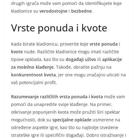
drugih igrača može vam pomoći da identifikujete koje
kladionice su
verodostojne
i
bezbedne
.
Vrste ponuda i kvote
Kada birate kladionicu, proverite koje
vrste ponuda
i
kvote
nude. Različite kladionice mogu imati različite
tipove opklada, kao što su
događaji uživo
ili
aplikacije
za mobilno klađenje
. Takođe, obratite pažnju na
konkurentnost kvota
, jer one mogu značajno uticati na
vaš potencijalni profit.
Razumevanje različitih vrsta ponuda i kvota
može vam
pomoći da unapredite svoje klađenje. Na primer,
otkrivanje popunjenih kvota može pružiti širi spektar
mogućnosti, dok su
specijalne opklade
usmerene na
određene aspekte igre, kao što su najbolje izvedene
strateške igre ili specifični događaji. Dobro istraživanje i