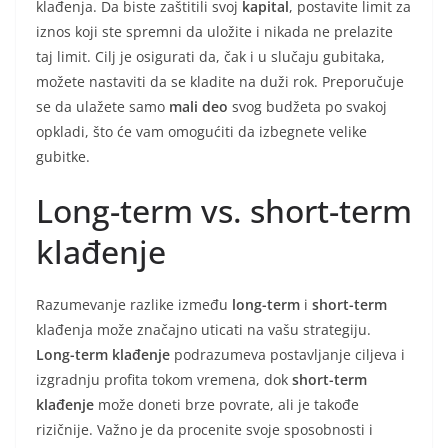
klađenja. Da biste zaštitili svoj
kapital
, postavite limit za
iznos koji ste spremni da uložite i nikada ne prelazite
taj limit. Cilj je osigurati da, čak i u slučaju gubitaka,
možete nastaviti da se kladite na duži rok. Preporučuje
se da ulažete samo
mali deo
svog budžeta po svakoj
opkladi, što će vam omogućiti da izbegnete velike
gubitke.
Long-term vs. short-term
klađenje
Razumevanje razlike između
long-term
i
short-term
klađenja može značajno uticati na vašu strategiju.
Long-term klađenje
podrazumeva postavljanje ciljeva i
izgradnju profita tokom vremena, dok
short-term
klađenje
može doneti brze povrate, ali je takođe
rizičnije. Važno je da procenite svoje sposobnosti i