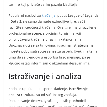
turnire koji privlače veliku pažnju kladitelja.
Popularni naslovi za
klađenje
, poput
League of Legends
i
Dota 2
, ne samo da nude uzbudljive igre, već i
različite mogućnosti klađenja. Ove igre imaju razvijene
profesionalne scene, s brojnim turnirima koji
omogućavaju klađenje u raznim kategorijama.
Upoznavajući se sa timovima, igračima i strategijama,
možete poboljšati svoje šanse za uspeh. Uvek imajte na
umu da se trendovi u esportsu brzo menjaju, pa je
ključno ostati informisan o aktuelnim dešavanjima.
Istraživanje i analiza
Kada se upuštate u esports klađenje,
istraživanje i
analiza
rezultata su od suštinskog značaja.
Razumevanje timova, igrača, njihovih prethodnih
nastupa i mečeva može značajno poboljšati vaše šanse