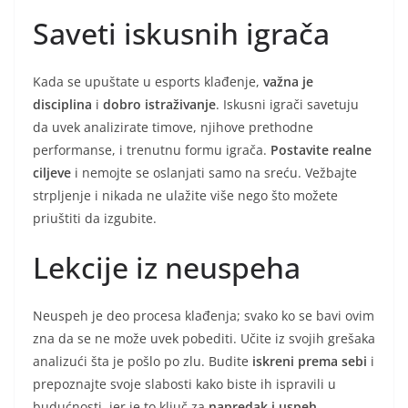
Saveti iskusnih igrača
Kada se upuštate u esports klađenje,
važna je
disciplina
i
dobro istraživanje
. Iskusni igrači savetuju
da uvek analizirate timove, njihove prethodne
performanse, i trenutnu formu igrača.
Postavite realne
ciljeve
i nemojte se oslanjati samo na sreću. Vežbajte
strpljenje i nikada ne ulažite više nego što možete
priuštiti da izgubite.
Lekcije iz neuspeha
Neuspeh je deo procesa klađenja; svako ko se bavi ovim
zna da se ne može uvek pobediti. Učite iz svojih grešaka
analizući šta je pošlo po zlu. Budite
iskreni prema sebi
i
prepoznajte svoje slabosti kako biste ih ispravili u
budućnosti, jer je to ključ za
napredak i uspeh
.