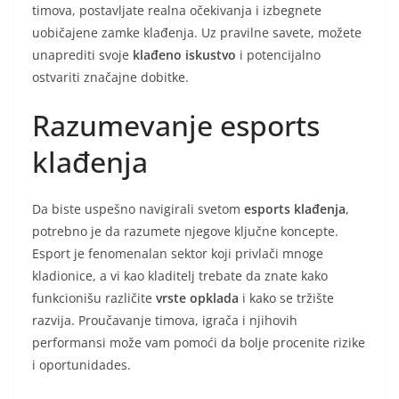
timova, postavljate realna očekivanja i izbegnete
uobičajene zamke klađenja. Uz pravilne savete, možete
unaprediti svoje
klađeno iskustvo
i potencijalno
ostvariti značajne dobitke.
Razumevanje esports
klađenja
Da biste uspešno navigirali svetom
esports klađenja
,
potrebno je da razumete njegove ključne koncepte.
Esport je fenomenalan sektor koji privlači mnoge
kladionice, a vi kao kladitelj trebate da znate kako
funkcionišu različite
vrste opklada
i kako se tržište
razvija. Proučavanje timova, igrača i njihovih
performansi može vam pomoći da bolje procenite rizike
i oportunidades.