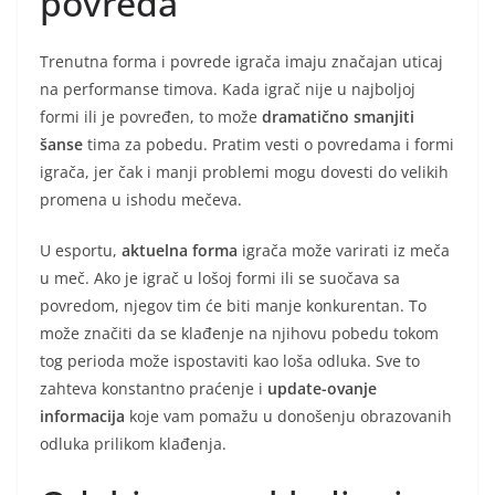
povreda
Trenutna forma i povrede igrača imaju značajan uticaj
na performanse timova. Kada igrač nije u najboljoj
formi ili je povređen, to može
dramatično smanjiti
šanse
tima za pobedu. Pratim vesti o povredama i formi
igrača, jer čak i manji problemi mogu dovesti do velikih
promena u ishodu mečeva.
U esportu,
aktuelna forma
igrača može varirati iz meča
u meč. Ako je igrač u lošoj formi ili se suočava sa
povredom, njegov tim će biti manje konkurentan. To
može značiti da se klađenje na njihovu pobedu tokom
tog perioda može ispostaviti kao loša odluka. Sve to
zahteva konstantno praćenje i
update-ovanje
informacija
koje vam pomažu u donošenju obrazovanih
odluka prilikom klađenja.