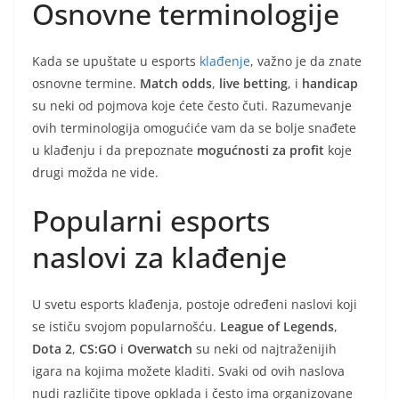
Osnovne terminologije
Kada se upuštate u esports
klađenje
, važno je da znate
osnovne termine.
Match odds
,
live betting
, i
handicap
su neki od pojmova koje ćete često čuti. Razumevanje
ovih terminologija omogućiće vam da se bolje snađete
u klađenju i da prepoznate
mogućnosti za profit
koje
drugi možda ne vide.
Popularni esports
naslovi za klađenje
U svetu esports klađenja, postoje određeni naslovi koji
se ističu svojom popularnošću.
League of Legends
,
Dota 2
,
CS:GO
i
Overwatch
su neki od najtraženijih
igara na kojima možete kladiti. Svaki od ovih naslova
nudi različite tipove opklada i često ima organizovane