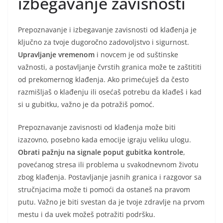
izbegavanje zavisnosti
Prepoznavanje i izbegavanje zavisnosti od klađenja je
ključno za tvoje dugoročno zadovoljstvo i sigurnost.
Upravljanje vremenom
i novcem je od suštinske
važnosti, a postavljanje čvrstih granica može te zaštititi
od prekomernog klađenja. Ako primećuješ da često
razmišljaš o klađenju ili osećaš potrebu da klađeš i kad
si u gubitku, važno je da potražiš pomoć.
Prepoznavanje zavisnosti od klađenja može biti
izazovno, posebno kada emocije igraju veliku ulogu.
Obrati pažnju na signale poput gubitka kontrole
,
povećanog stresa ili problema u svakodnevnom životu
zbog klađenja. Postavljanje jasnih granica i razgovor sa
stručnjacima može ti pomoći da ostaneš na pravom
putu. Važno je biti svestan da je tvoje zdravlje na prvom
mestu i da uvek možeš potražiti podršku.