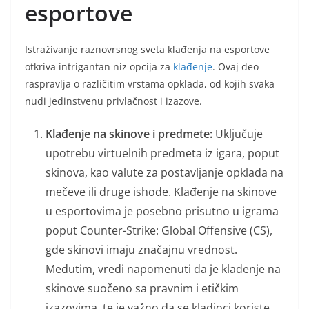
esportove
Istraživanje raznovrsnog sveta klađenja na esportove
otkriva intrigantan niz opcija za
klađenje
. Ovaj deo
raspravlja o različitim vrstama opklada, od kojih svaka
nudi jedinstvenu privlačnost i izazove.
Klađenje na skinove i predmete:
Uključuje
upotrebu virtuelnih predmeta iz igara, poput
skinova, kao valute za postavljanje opklada na
mečeve ili druge ishode. Klađenje na skinove
u esportovima je posebno prisutno u igrama
poput Counter-Strike: Global Offensive (CS),
gde skinovi imaju značajnu vrednost.
Međutim, vredi napomenuti da je klađenje na
skinove suočeno sa pravnim i etičkim
izazovima, te je važno da se kladioci koriste