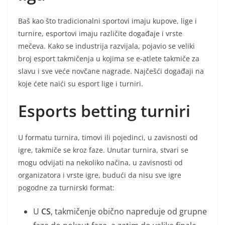
Baš kao što tradicionalni sportovi imaju kupove, lige i
turnire, esportovi imaju različite događaje i vrste
mečeva. Kako se industrija razvijala, pojavio se veliki
broj esport takmičenja u kojima se e-atlete takmiče za
slavu i sve veće novčane nagrade. Najčešći događaji na
koje ćete naići su esport lige i turniri.
Esports betting turniri
U formatu turnira, timovi ili pojedinci, u zavisnosti od
igre, takmiče se kroz faze. Unutar turnira, stvari se
mogu odvijati na nekoliko načina, u zavisnosti od
organizatora i vrste igre, budući da nisu sve igre
pogodne za turnirski format:
U
CS
, takmičenje obično napreduje od grupne