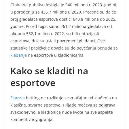
Globalna publika dostigla je 540 miliona u 2023. godini,
u poređenju sa 435,7 miliona u 2020. Procene su da će
broj gledalaca esportova dostići 640,8 miliona do 2025.
godine. Pored toga, samo 261,2 miliona gledalaca od
ukupno 532,1 milion u 2022. su bili entuzijasti
esportova, dok su ostali povremeni gledaoci. Ove
statistike i projekcije dovele su do povećanja ponuda za
klađenje
na esportove u kladionicama.
Kako se kladiti na
esportove
Esports
betting ne razlikuje se značajno od klađenja na
klasične, stvarne sportove. Hiljade mečeva se odigrava
svakodnevno, a kladionice nude kvote na sve aspekte
kompetitivnog igranja.