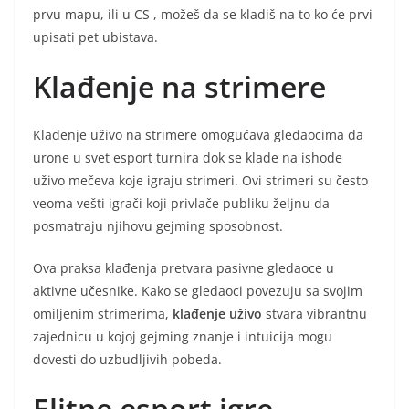
prvu mapu, ili u CS , možeš da se kladiš na to ko će prvi
upisati pet ubistava.
Klađenje na strimere
Klađenje uživo na strimere omogućava gledaocima da
urone u svet esport turnira dok se klade na ishode
uživo mečeva koje igraju strimeri. Ovi strimeri su često
veoma vešti igrači koji privlače publiku željnu da
posmatraju njihovu gejming sposobnost.
Ova praksa klađenja pretvara pasivne gledaoce u
aktivne učesnike. Kako se gledaoci povezuju sa svojim
omiljenim strimerima,
klađenje uživo
stvara vibrantnu
zajednicu u kojoj gejming znanje i intuicija mogu
dovesti do uzbudljivih pobeda.
Elitne esport igre