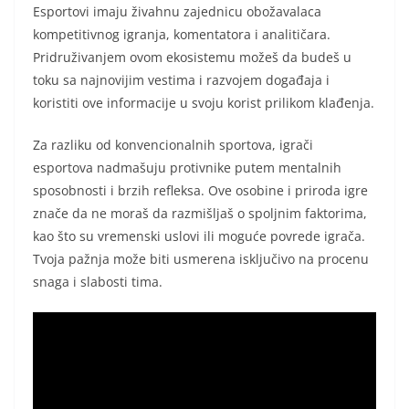
Esportovi imaju živahnu zajednicu obožavalaca
kompetitivnog igranja, komentatora i analitičara.
Pridruživanjem ovom ekosistemu možeš da budeš u
toku sa najnovijim vestima i razvojem događaja i
koristiti ove informacije u svoju korist prilikom klađenja.
Za razliku od konvencionalnih sportova, igrači
esportova nadmašuju protivnike putem mentalnih
sposobnosti i brzih refleksa. Ove osobine i priroda igre
znače da ne moraš da razmišljaš o spoljnim faktorima,
kao što su vremenski uslovi ili moguće povrede igrača.
Tvoja pažnja može biti usmerena isključivo na procenu
snaga i slabosti tima.