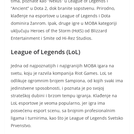
tima, poznate kao “Nexus” u League of Legends i
“Ancient” u Dota 2, dok branite sopstvenu. Prirodno,
klađenje na esportove u League of Legends i Dota
dominira žanrom. Ipak, druge igre u MOBA kategoriji
uključuju Heroes of the Storm (HotS) od Blizzard
Entertainment i Smite od Hi-Rez Studios.
League of Legends (LoL)
Jedna od najpoznatijih i najigranijih MOBA igara na
svetu, koju je razvila kompanija Riot Games. LoL se
odlikuje ogromnim brojem šampiona, od kojih svaki ima
jedinstvene sposobnosti, i poznata je po svojoj
strateškoj dubini i brzom tempu igranja. Klađenje na
LoL esportove je veoma popularno, jer igra ima
posvećenu esport scenu, sa brojnim profesionalnim
ligama i turnirima, kao što je League of Legends Svetsko
Prvenstvo.