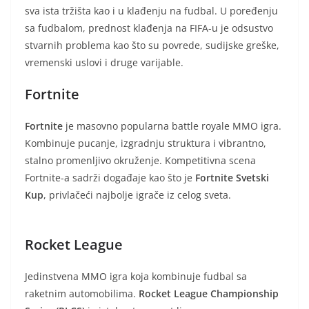
sva ista tržišta kao i u klađenju na fudbal. U poređenju
sa fudbalom, prednost klađenja na FIFA-u je odsustvo
stvarnih problema kao što su povrede, sudijske greške,
vremenski uslovi i druge varijable.
Fortnite
Fortnite
je masovno popularna battle royale MMO igra.
Kombinuje pucanje, izgradnju struktura i vibrantno,
stalno promenljivo okruženje. Kompetitivna scena
Fortnite-a sadrži događaje kao što je
Fortnite Svetski
Kup
, privlačeći najbolje igrače iz celog sveta.
Rocket League
Jedinstvena MMO igra koja kombinuje fudbal sa
raketnim automobilima.
Rocket League Championship