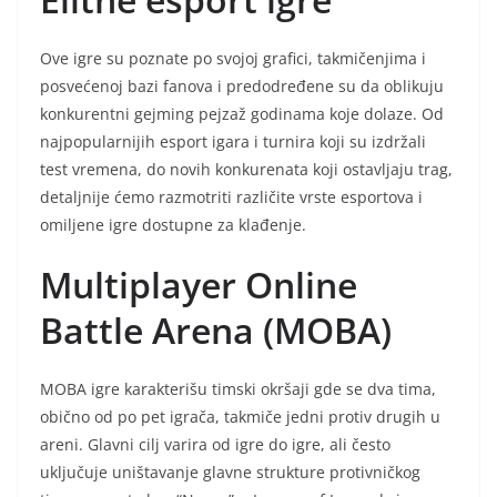
Ove igre su poznate po svojoj grafici, takmičenjima i
posvećenoj bazi fanova i predodređene su da oblikuju
konkurentni gejming pejzaž godinama koje dolaze. Od
najpopularnijih esport igara i turnira koji su izdržali
test vremena, do novih konkurenata koji ostavljaju trag,
detaljnije ćemo razmotriti različite vrste esportova i
omiljene igre dostupne za klađenje.
Multiplayer Online
Battle Arena (MOBA)
MOBA igre karakterišu timski okršaji gde se dva tima,
obično od po pet igrača, takmiče jedni protiv drugih u
areni. Glavni cilj varira od igre do igre, ali često
uključuje uništavanje glavne strukture protivničkog