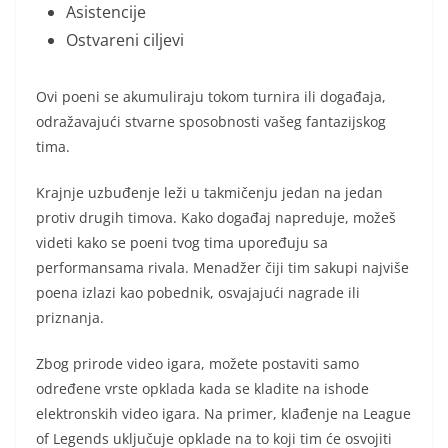
Asistencije
Ostvareni ciljevi
Ovi poeni se akumuliraju tokom turnira ili događaja,
odražavajući stvarne sposobnosti vašeg fantazijskog
tima.
Krajnje uzbuđenje leži u takmičenju jedan na jedan
protiv drugih timova. Kako događaj napreduje, možeš
videti kako se poeni tvog tima upoređuju sa
performansama rivala. Menadžer čiji tim sakupi najviše
poena izlazi kao pobednik, osvajajući nagrade ili
priznanja.
Zbog prirode video igara, možete postaviti samo
određene vrste opklada kada se kladite na ishode
elektronskih video igara. Na primer, klađenje na League
of Legends uključuje opklade na to koji tim će osvojiti