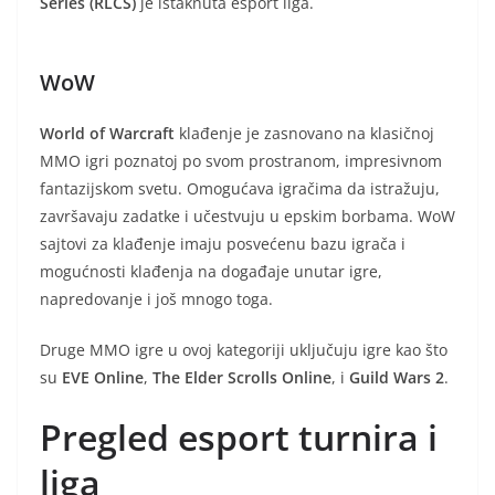
Series (RLCS)
je istaknuta esport liga.
WoW
World of Warcraft
klađenje je zasnovano na klasičnoj
MMO igri poznatoj po svom prostranom, impresivnom
fantazijskom svetu. Omogućava igračima da istražuju,
završavaju zadatke i učestvuju u epskim borbama. WoW
sajtovi za klađenje imaju posvećenu bazu igrača i
mogućnosti klađenja na događaje unutar igre,
napredovanje i još mnogo toga.
Druge MMO igre u ovoj kategoriji uključuju igre kao što
su
EVE Online
,
The Elder Scrolls Online
, i
Guild Wars 2
.
Pregled esport turnira i
liga