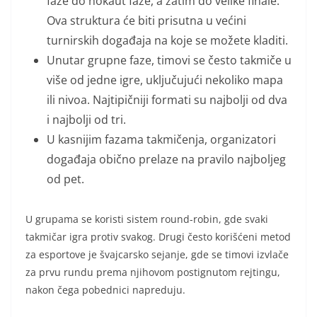
faze do nokaut faze, a zatim do velike finale.
Ova struktura će biti prisutna u većini
turnirskih događaja na koje se možete kladiti.
Unutar grupne faze, timovi se često takmiče u
više od jedne igre, uključujući nekoliko mapa
ili nivoa. Najtipičniji formati su najbolji od dva
i najbolji od tri.
U kasnijim fazama takmičenja, organizatori
događaja obično prelaze na pravilo najboljeg
od pet.
U grupama se koristi sistem round-robin, gde svaki
takmičar igra protiv svakog. Drugi često korišćeni metod
za esportove je švajcarsko sejanje, gde se timovi izvlače
za prvu rundu prema njihovom postignutom rejtingu,
nakon čega pobednici napreduju.