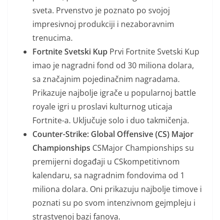
sveta. Prvenstvo je poznato po svojoj
impresivnoj produkciji i nezaboravnim
trenucima.
Fortnite Svetski Kup
Prvi Fortnite Svetski Kup
imao je nagradni fond od 30 miliona dolara,
sa značajnim pojedinačnim nagradama.
Prikazuje najbolje igrače u popularnoj battle
royale igri u proslavi kulturnog uticaja
Fortnite-a. Uključuje solo i duo takmičenja.
Counter-Strike: Global Offensive (CS
) Major
Championships
CSMajor Championships su
premijerni događaji u CSkompetitivnom
kalendaru, sa nagradnim fondovima od 1
miliona dolara. Oni prikazuju najbolje timove i
poznati su po svom intenzivnom gejmpleju i
strastvenoj bazi fanova.