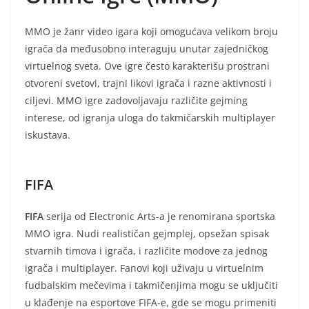
MMO je žanr video igara koji omogućava velikom broju
igrača da međusobno interaguju unutar zajedničkog
virtuelnog sveta. Ove igre često karakterišu prostrani
otvoreni svetovi, trajni likovi igrača i razne aktivnosti i
ciljevi. MMO igre zadovoljavaju različite gejming
interese, od igranja uloga do takmičarskih multiplayer
iskustava.
FIFA
FIFA
serija od Electronic Arts-a je renomirana sportska
MMO igra. Nudi realističan gejmplej, opsežan spisak
stvarnih timova i igrača, i različite modove za jednog
igrača i multiplayer. Fanovi koji uživaju u virtuelnim
fudbalskim mečevima i takmičenjima mogu se uključiti
u klađenje na esportove FIFA-e, gde se mogu primeniti