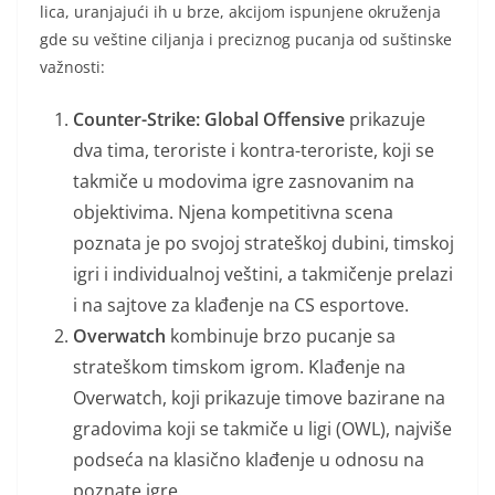
lica, uranjajući ih u brze, akcijom ispunjene okruženja
gde su veštine ciljanja i preciznog pucanja od suštinske
važnosti:
Counter-Strike: Global Offensive
prikazuje
dva tima, teroriste i kontra-teroriste, koji se
takmiče u modovima igre zasnovanim na
objektivima. Njena kompetitivna scena
poznata je po svojoj strateškoj dubini, timskoj
igri i individualnoj veštini, a takmičenje prelazi
i na sajtove za klađenje na CS esportove.
Overwatch
kombinuje brzo pucanje sa
strateškom timskom igrom. Klađenje na
Overwatch, koji prikazuje timove bazirane na
gradovima koji se takmiče u ligi (OWL), najviše
podseća na klasično klađenje u odnosu na
poznate igre.