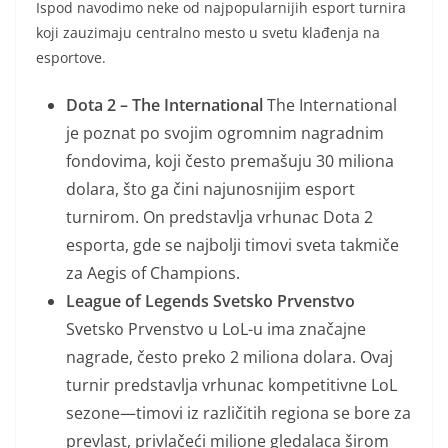
Ispod navodimo neke od najpopularnijih esport turnira
koji zauzimaju centralno mesto u svetu klađenja na
esportove.
Dota 2 – The International
The International
je poznat po svojim ogromnim nagradnim
fondovima, koji često premašuju 30 miliona
dolara, što ga čini najunosnijim esport
turnirom. On predstavlja vrhunac Dota 2
esporta, gde se najbolji timovi sveta takmiče
za Aegis of Champions.
League of Legends Svetsko Prvenstvo
Svetsko Prvenstvo u LoL-u ima značajne
nagrade, često preko 2 miliona dolara. Ovaj
turnir predstavlja vrhunac kompetitivne LoL
sezone—timovi iz različitih regiona se bore za
prevlast, privlačeći milione gledalaca širom