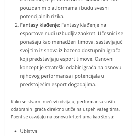
pouzdanim platformama i budu svesni
potencijalnih rizika.
Fantasy klađenje:
Fantasy klađenje na
esportove nudi uzbudljiv zaokret. Učesnici se
ponašaju kao menadžeri timova, sastavljajući
svoj tim iz snova iz bazena dostupnih igrača
koji predstavljaju esport timove. Osnovni
koncept je strateški odabir igrača na osnovu
njihovog performansa i potencijala u
predstojećim esport događajima.
Kako se stvarni mečevi odvijaju, performansa vaših
odabranih igrača direktno utiče na uspeh vašeg tima.
Poeni se osvajaju na osnovu kriterijuma kao što su:
Ubistva