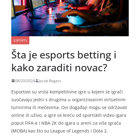
ESPORTS
Šta je esports betting i
kako zaraditi novac?
08/20/2024
Jacob Rogers
Esportovi su vrsta kompetitivne igre u kojem se igrači
suočavaju jedni s drugima u organizovanim virtuelnim
turnirima ili mečevima. Ovi događaji mogu se održavati
online ili uživo, a igre se kreću od sportskih video igara
poput FIFA-e i NBA 2K do igara u areni za više igrača
(MOBA) kao što su League of Legends i Dota 2.