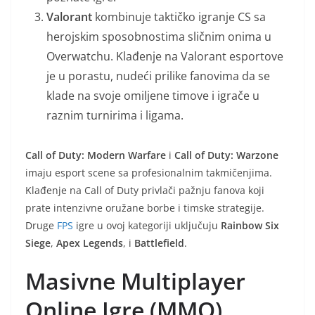
Valorant
kombinuje taktičko igranje CS sa
herojskim sposobnostima sličnim onima u
Overwatchu. Klađenje na Valorant esportove
je u porastu, nudeći prilike fanovima da se
klade na svoje omiljene timove i igrače u
raznim turnirima i ligama.
Call of Duty: Modern Warfare
i
Call of Duty: Warzone
imaju esport scene sa profesionalnim takmičenjima.
Klađenje na Call of Duty privlači pažnju fanova koji
prate intenzivne oružane borbe i timske strategije.
Druge
FPS
igre u ovoj kategoriji uključuju
Rainbow Six
Siege
,
Apex Legends
, i
Battlefield
.
Masivne Multiplayer
Online Igre (MMO)