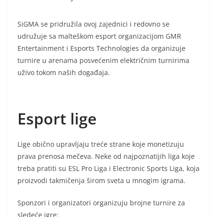
SiGMA se pridružila ovoj zajednici i redovno se
udružuje sa malteškom esport organizacijom GMR
Entertainment i Esports Technologies da organizuje
turnire u arenama posvećenim električnim turnirima
uživo tokom naših događaja.
Esport lige
Lige obično upravljaju treće strane koje monetizuju
prava prenosa mečeva. Neke od najpoznatijih liga koje
treba pratiti su ESL Pro Liga i Electronic Sports Liga, koja
proizvodi takmičenja širom sveta u mnogim igrama.
Sponzori i organizatori organizuju brojne turnire za
sledeće igre: