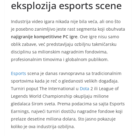
eksplozija esports scene
Industrija video igara nikada nije bila veća, ali ono što
je posebno zanimljivo jeste rast segmenta koji obuhvata
najigranije kompetitivne PC igre
. Ove igre nisu samo
oblik zabave, već predstavljaju ozbiljnu takmičarsku
disciplinu sa milionskim nagradnim fondovima,
profesionalnim timovima i globalnom publikom.
Esports
scena je danas ravnopravna sa tradicionalnim
sportovima kada je reč o gledanosti velikih događaja.
Turniri poput The International u
Dota
2 ili League of
Legends World Championship okupljaju milione
gledalaca širom sveta. Prema podacima sa sajta Esports
Earnings, najveći turniri dostižu nagradne fondove koji
prelaze desetine miliona dolara, što jasno pokazuje
koliko je ova industrija ozbiljna.