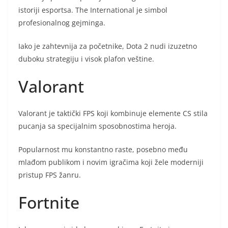
istoriji esportsa. The International je simbol
profesionalnog gejminga.
Iako je zahtevnija za početnike, Dota 2 nudi izuzetno
duboku strategiju i visok plafon veštine.
Valorant
Valorant je taktički FPS koji kombinuje elemente CS stila
pucanja sa specijalnim sposobnostima heroja.
Popularnost mu konstantno raste, posebno među
mlađom publikom i novim igračima koji žele moderniji
pristup FPS žanru.
Fortnite