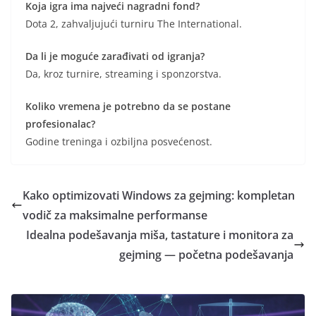
Koja igra ima najveći nagradni fond?
Dota 2, zahvaljujući turniru The International.
Da li je moguće zarađivati od igranja?
Da, kroz turnire, streaming i sponzorstva.
Koliko vremena je potrebno da se postane
profesionalac?
Godine treninga i ozbiljna posvećenost.
Kako optimizovati Windows za gejming: kompletan
vodič za maksimalne performanse
Idealna podešavanja miša, tastature i monitora za
gejming — početna podešavanja