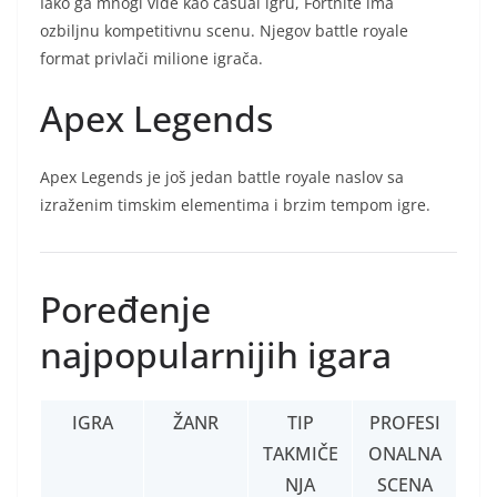
Iako ga mnogi vide kao casual igru, Fortnite ima
ozbiljnu kompetitivnu scenu. Njegov battle royale
format privlači milione igrača.
Apex Legends
Apex Legends je još jedan battle royale naslov sa
izraženim timskim elementima i brzim tempom igre.
Poređenje
najpopularnijih igara
IGRA
ŽANR
TIP
PROFESI
TAKMIČE
ONALNA
NJA
SCENA