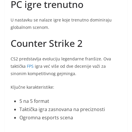
PC igre trenutno
U nastavku se nalaze igre koje trenutno dominiraju
globalnom scenom.
Counter Strike 2
CS2 predstavlja evoluciju legendarne franšize. Ova
taktička
FPS
igra već više od dve decenije važi za
sinonim kompetitivnog gejminga.
Ključne karakteristike:
5 na 5 format
Taktička igra zasnovana na preciznosti
Ogromna esports scena