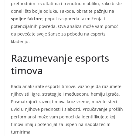
prethodnim rezultatima i trenutnom obliku, kako biste
doneli što bolje odluke. Takođe, obratite pažnju na
spoljne faktore
, poput rasporeda takmičenja i
potencijalnih povreda. Ova analiza može vam pomoći
da povećate svoje šanse za pobedu na esports
klađenju.
Razumevanje esports
timova
Kada analizirate esports timove, važno je da razumete
njihov stil igre, strategije i međusobnu hemiju igrača.
Posmatrajući razvoj timova kroz vreme, možete steći
uvid u njihove prednosti i slabosti. Proučavanje prošlih
performansi može vam pomoći da identifikujete koji
timovi imaju potencijal za uspeh na nadolazećim
turnirima.