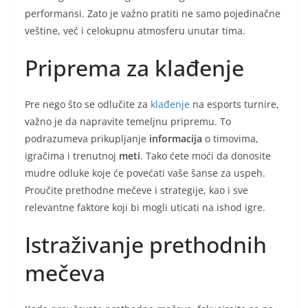
performansi. Zato je važno pratiti ne samo pojedinačne
veštine, već i celokupnu atmosferu unutar tima.
Priprema za klađenje
Pre nego što se odlučite za
klađenje
na esports turnire,
važno je da napravite temeljnu pripremu. To
podrazumeva prikupljanje
informacija
o timovima,
igračima i trenutnoj
meti
. Tako ćete moći da donosite
mudre odluke koje će povećati vaše šanse za uspeh.
Proučite prethodne mečeve i strategije, kao i sve
relevantne faktore koji bi mogli uticati na ishod igre.
Istraživanje prethodnih
mečeva