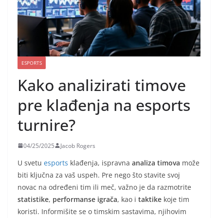
ESPORTS
Kako analizirati timove
pre klađenja na esports
turnire?
04/25/2025
Jacob Rogers
U svetu
esports
klađenja, ispravna
analiza timova
može
biti ključna za vaš uspeh. Pre nego što stavite svoj
novac na određeni tim ili meč, važno je da razmotrite
statistike
,
performanse igrača
, kao i
taktike
koje tim
koristi. Informišite se o timskim sastavima, njihovim