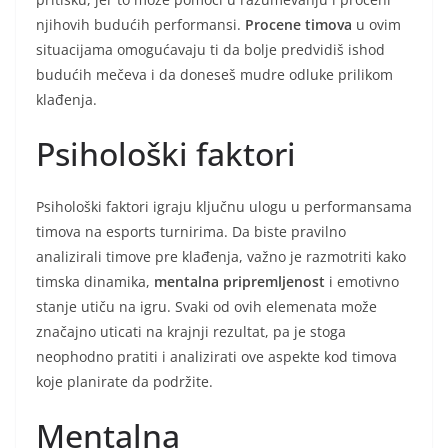
njihovih budućih performansi.
Procene timova
u ovim
situacijama omogućavaju ti da bolje predvidiš ishod
budućih mečeva i da doneseš mudre odluke prilikom
klađenja.
Psihološki faktori
Psihološki faktori igraju ključnu ulogu u performansama
timova na esports turnirima. Da biste pravilno
analizirali timove pre klađenja, važno je razmotriti kako
timska dinamika,
mentalna pripremljenost
i emotivno
stanje utiču na igru. Svaki od ovih elemenata može
značajno uticati na krajnji rezultat, pa je stoga
neophodno pratiti i analizirati ove aspekte kod timova
koje planirate da podržite.
Mentalna