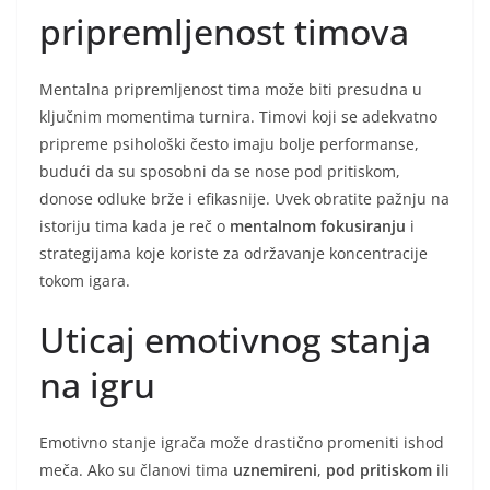
pripremljenost timova
Mentalna pripremljenost tima može biti presudna u
ključnim momentima turnira. Timovi koji se adekvatno
pripreme psihološki često imaju bolje performanse,
budući da su sposobni da se nose pod pritiskom,
donose odluke brže i efikasnije. Uvek obratite pažnju na
istoriju tima kada je reč o
mentalnom fokusiranju
i
strategijama koje koriste za održavanje koncentracije
tokom igara.
Uticaj emotivnog stanja
na igru
Emotivno stanje igrača može drastično promeniti ishod
meča. Ako su članovi tima
uznemireni
,
pod pritiskom
ili