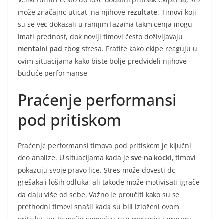
može značajno uticati na njihove
rezultate
. Timovi koji
su se već dokazali u ranijim fazama takmičenja mogu
imati prednost, dok noviji timovi često doživljavaju
mentalni pad
zbog stresa. Pratite kako ekipe reaguju u
ovim situacijama kako biste bolje predvideli njihove
buduće performanse.
Praćenje performansi
pod pritiskom
Praćenje performansi timova pod pritiskom je ključni
deo analize. U situacijama kada je
sve na kocki
, timovi
pokazuju svoje pravo lice. Stres može dovesti do
grešaka i loših odluka, ali takođe može motivisati igrače
da daju više od sebe. Važno je proučiti kako su se
prethodni timovi snašli kada su bili izloženi ovom
pritisku, jer to može pomoći u razumevanju i proceni