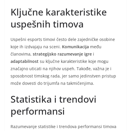
Ključne karakteristike
uspešnih timova
Uspešni esports timovi često dele zajedničke osobine
koje ih izdvajaju na sceni.
Komunikacija
među
članovima,
strategijsko razumevanje igre
i
adaptabilnost
su ključne karakteristike koje mogu
značajno uticati na njihov uspeh. Takođe, važna je i
sposobnost timskog rada, jer samo jedinstven pristup
može dovesti do trijumfa na takmičenjima.
Statistika i trendovi
performansi
Razumevanje statistike i trendova performansi timova