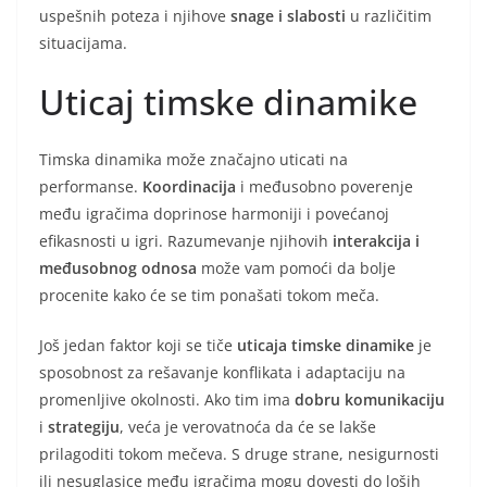
uspešnih poteza i njihove
snage i slabosti
u različitim
situacijama.
Uticaj timske dinamike
Timska dinamika može značajno uticati na
performanse.
Koordinacija
i međusobno poverenje
među igračima doprinose harmoniji i povećanoj
efikasnosti u igri. Razumevanje njihovih
interakcija i
međusobnog odnosa
može vam pomoći da bolje
procenite kako će se tim ponašati tokom meča.
Još jedan faktor koji se tiče
uticaja timske dinamike
je
sposobnost za rešavanje konflikata i adaptaciju na
promenljive okolnosti. Ako tim ima
dobru komunikaciju
i
strategiju
, veća je verovatnoća da će se lakše
prilagoditi tokom mečeva. S druge strane, nesigurnosti
ili nesuglasice među igračima mogu dovesti do loših