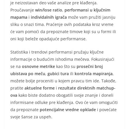
je neizostavan deo vaše analize pre klađenja.
Proučavanje
win/lose ratio
,
performansi u ključnim
mapama
i
individalnih igrača
može vam pružiti jasniju
sliku o snazi tima. Praćenje ovih podataka kroz vreme
će vam pomoći da prepoznate timove koji su u formi ili
oni koji beleže opadajuće performanse.
Statistika i trendovi performansi pružaju ključne
informacije o budućim ishodima mečeva. Fokusirajući
se na
osnovne metrike
kao što su
prosečni broj
ubistava po meču
,
gubici tura
ili
kontrola mapiranja
,
možete bolje proceniti u kojem pravcu tim ide. Takođe,
pratite
aktuelne forme
i
rezultate direktnih matchup-
ova
kako biste dodatno obogatili svoje znanje i doneli
informisane odluke pre klađenja. Ovo će vam omogućiti
da prepoznate
potencijalne vredne opklade
i povećate
svoje šanse za uspeh.