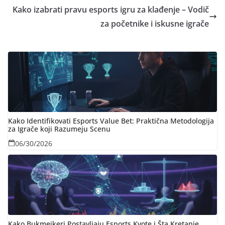
Kako izabrati pravu esports igru za klađenje – Vodič
za početnike i iskusne igrače
Kako Identifikovati Esports Value Bet: Praktična Metodologija
za Igrače koji Razumeju Scenu
06/30/2026
Kako Bukmejkeri Postavljaju Esports Kvote i Šta Kretanje