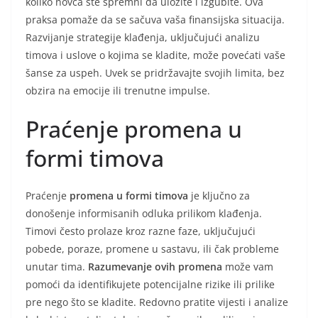
koliko novca ste spremni da uložite i izgubite. Ova
praksa pomaže da se sačuva vaša finansijska situacija.
Razvijanje strategije klađenja, uključujući analizu
timova i uslove o kojima se kladite, može povećati vaše
šanse za uspeh. Uvek se pridržavajte svojih limita, bez
obzira na emocije ili trenutne impulse.
Praćenje promena u
formi timova
Praćenje
promena u formi timova
je ključno za
donošenje informisanih odluka prilikom klađenja.
Timovi često prolaze kroz razne faze, uključujući
pobede, poraze, promene u sastavu, ili čak probleme
unutar tima.
Razumevanje ovih promena
može vam
pomoći da identifikujete potencijalne rizike ili prilike
pre nego što se kladite. Redovno pratite vijesti i analize