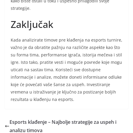
kako biste ostali u toku i uspešno prilagodili svoje
strategije.
Zaključak
Kada analizirate timove pre klađenja na esports turnire,
važno je da obratite pažnju na različite aspekte kao što
su forma tima, performanse igrača, istorija mečeva i stil
igre. Isto tako, pratite vesti i moguće povrede koje mogu
uticati na sastav tima. Koristeći sve dostupne
informacije i analize, možete doneti informisane odluke
koje će povećati vaše šanse za uspeh. Investiranje
vremena u istraživanje je ključno za postizanje boljih
rezultata u klađenju na esports.
Esports klađenje – Najbolje strategije za uspeh i
analizu timova