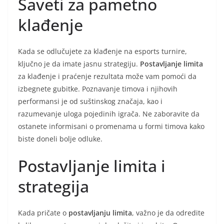
Saveti za pametno
klađenje
Kada se odlučujete za klađenje na esports turnire,
ključno je da imate jasnu strategiju.
Postavljanje limita
za klađenje i praćenje rezultata može vam pomoći da
izbegnete gubitke. Poznavanje timova i njihovih
performansi je od suštinskog značaja, kao i
razumevanje uloga pojedinih igrača. Ne zaboravite da
ostanete informisani o promenama u formi timova kako
biste doneli bolje odluke.
Postavljanje limita i
strategija
Kada pričate o
postavljanju limita
, važno je da odredite