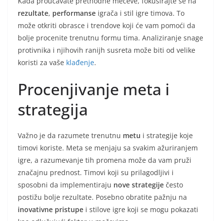
Kada proučavate prethodne mečeve, fokusirajte se na
rezultate
,
performanse
igrača i stil igre timova. To
može otkriti obrasce i trendove koji će vam pomoći da
bolje procenite trenutnu formu tima. Analiziranje snage
protivnika i njihovih ranijh susreta može biti od velike
koristi za vaše
klađenje
.
Procenjivanje meta i
strategija
Važno je da razumete trenutnu
metu
i strategije koje
timovi koriste. Meta se menjaju sa svakim ažuriranjem
igre, a razumevanje tih promena može da vam pruži
značajnu prednost. Timovi koji su prilagodljivi i
sposobni da implementiraju
nove strategije
često
postižu bolje rezultate. Posebno obratite pažnju na
inovativne pristupe
i stilove igre koji se mogu pokazati