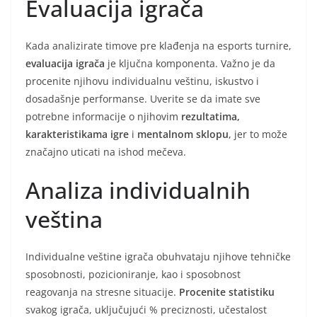
Evaluacija igrača
Kada analizirate timove pre klađenja na esports turnire,
evaluacija igrača
je ključna komponenta. Važno je da
procenite njihovu individualnu veštinu, iskustvo i
dosadašnje performanse. Uverite se da imate sve
potrebne informacije o njihovim
rezultatima,
karakteristikama igre
i
mentalnom sklopu
, jer to može
značajno uticati na ishod mečeva.
Analiza individualnih
veština
Individualne veštine igrača obuhvataju njihove tehničke
sposobnosti, pozicioniranje, kao i sposobnost
reagovanja na stresne situacije.
Procenite statistiku
svakog igrača, uključujući % preciznosti, učestalost