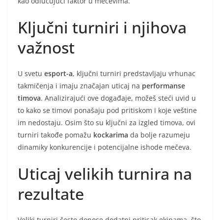
kao odlučujući faktor u mečevima.
Ključni turniri i njihova
važnost
U svetu
esport-a
, ključni turniri predstavljaju vrhunac
takmičenja i imaju značajan uticaj na
performanse
timova
. Analizirajući ove događaje, možeš steći uvid u
to kako se timovi ponašaju pod pritiskom i koje veštine
im nedostaju. Osim što su ključni za izgled timova, ovi
turniri takođe pomažu
kockarima
da bolje razumeju
dinamikу konkurencije i potencijalne ishode mečeva.
Uticaj velikih turnira na
rezultate
Veliki turniri često donose dodatni pritisak ekipama, što