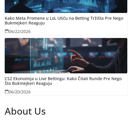
Kako Meta Promene u LoL Utiču na Betting Tržišta Pre Nego
Bukmejkeri Reaguju
06/22/2026
CS2 Ekonomija u Live Bettingu: Kako Čitati Rundе Pre Nego
Što Bukmejkeri Reaguju
06/20/2026
About Us