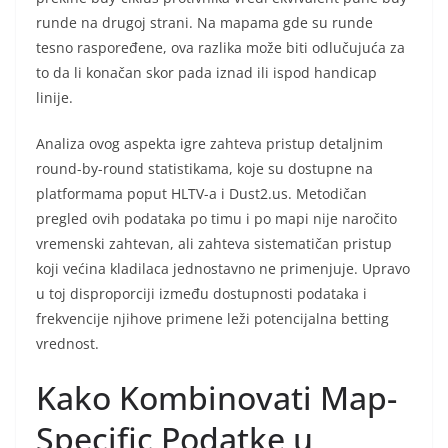
runde na drugoj strani. Na mapama gde su runde
tesno raspoređene, ova razlika može biti odlučujuća za
to da li konačan skor pada iznad ili ispod handicap
linije.
Analiza ovog aspekta igre zahteva pristup detaljnim
round-by-round statistikama, koje su dostupne na
platformama poput HLTV-a i Dust2.us. Metodičan
pregled ovih podataka po timu i po mapi nije naročito
vremenski zahtevan, ali zahteva sistematičan pristup
koji većina kladilaca jednostavno ne primenjuje. Upravo
u toj disproporciji između dostupnosti podataka i
frekvencije njihove primene leži potencijalna betting
vrednost.
Kako Kombinovati Map-
Specific Podatke u