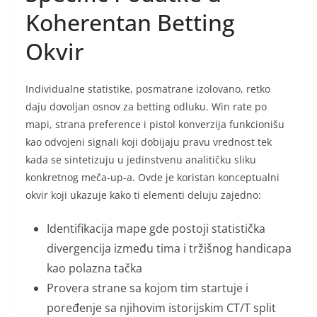
Koherentan Betting
Okvir
Individualne statistike, posmatrane izolovano, retko
daju dovoljan osnov za betting odluku. Win rate po
mapi, strana preference i pistol konverzija funkcionišu
kao odvojeni signali koji dobijaju pravu vrednost tek
kada se sintetizuju u jedinstvenu analitičku sliku
konkretnog meča-up-a. Ovde je koristan konceptualni
okvir koji ukazuje kako ti elementi deluju zajedno:
Identifikacija mape gde postoji statistička
divergencija između tima i tržišnog handicapa
kao polazna tačka
Provera strane sa kojom tim startuje i
poređenje sa njihovim istorijskim CT/T split