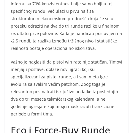
Infernu sa 70% konzistentnosti nije samo bolji u toj
specifičnoj rundu, već ulazi u prvu half sa
strukturalnom ekonomskom prednošću koja će se u
proseku odraziti na dva do tri runde razlike u finalnom
rezultatu prve polovine. Kada je handicap postavljen na
-2.5 rundi, ta razlika između tržišnog nivo i statističke
realnosti postaje operacionalno iskoristiva.
Važno je naglasiti da pistol win rate nije statičan. Timovi
menjaju postave, dolaze novi igrači koji su
specijalizovani za pistol runde, a i sam meta igre
evoluira sa svakim većim patchom. Zbog toga je
relevantno posmatrati isključivo podatke iz poslednjih
dva do tri meseca takmičarskog kalendara, a ne
godišnje agregate koji mogu maskirazati tranzicione
periode u formi tima.
Eco i Force-Buy Runde