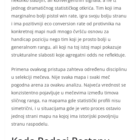
nekoliko slabijih, ali konvergentnih signala, a ne iz
jednog dramatičnog statističkog otkrića. Tim koji ima
marginalno bolji pistol win rate, igra svoju bolju stranu
i ima pozitivniji eco conversion rate od protivnika na
konkretnoj mapi nudi mnogo čvršću osnovu za
handicap poziciju nego tim koji je prosto bolji u
generalnom rangu, ali koji na toj istoj mapi pokazuje
strukturalne slabosti koje agregatni odds ne reflektuje.
Primena ovakvog pristupa zahteva određenu disciplinu
u selekciji mečeva. Nije svaka mapa i svaki meč
pogodna arena za ovakvu analizu. Najveća vrednost se
konzistentno pojavljuje u mečevima između timova
sličnog ranga, na mapama gde statistički profili nisu
simetrični, i u situacijama gde je veto proces ostavio
jednoj strani mapu na kojoj ima istorijski povoljniju
stranu raspodelu.