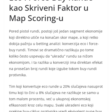
kao Skriveni Faktor u
Map Scoring-u
Pored pistol rundi, postoji još jedan segment ekonomije
koji direktno utiče na konačan skor mape, a koji retko
dobija pažnju u betting analizi: konverzija eco i force-
buy rundi. Timovi se dramatično razlikuju po tome
koliko često uspevaju da “ukradu” rundu sa nižom
ekonomijom, i ta razlika u konverziji ima direktan efekat
na prosečan broj rundi koje izgube tokom buy-rundi
protivnika.
Tim koji konvertuje eco runde u 20% slučajeva nasuprot
timu koji to čini u 8% slučajeva ne razlikuje se samo u
tom malom procentu, već u ukupnoj ekonomskoj
efikasnosti kroz celu mapu. Svaki ukradeni eco koji
prekine buy-ciklus protivnika vredi ekvivalent pune buy