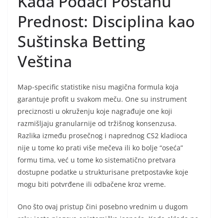
Kada Podaci Postanu
Prednost: Disciplina kao
Suštinska Betting
Veština
Map-specific statistike nisu magična formula koja
garantuje profit u svakom meču. One su instrument
preciznosti u okruženju koje nagrađuje one koji
razmišljaju granularnije od tržišnog konsenzusa.
Razlika između prosečnog i naprednog CS2 kladioca
nije u tome ko prati više mečeva ili ko bolje “oseća”
formu tima, već u tome ko sistematično pretvara
dostupne podatke u strukturisane pretpostavke koje
mogu biti potvrđene ili odbačene kroz vreme.
Ono što ovaj pristup čini posebno vrednim u dugom