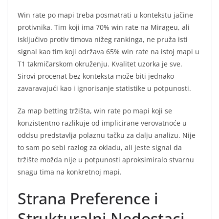
Win rate po mapi treba posmatrati u kontekstu jačine
protivnika. Tim koji ima 70% win rate na Mirageu, ali
isključivo protiv timova nižeg rankinga, ne pruža isti
signal kao tim koji održava 65% win rate na istoj mapi u
T1 takmičarskom okruženju. Kvalitet uzorka je sve.
Sirovi procenat bez konteksta može biti jednako
zavaravajući kao i ignorisanje statistike u potpunosti.
Za map betting tržišta, win rate po mapi koji se
konzistentno razlikuje od implicirane verovatnoće u
oddsu predstavlja polaznu tačku za dalju analizu. Nije
to sam po sebi razlog za okladu, ali jeste signal da
tržište možda nije u potpunosti aproksimiralo stvarnu
snagu tima na konkretnoj mapi.
Strana Preference i
Strukturalni Nedostaci