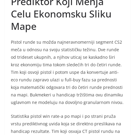
Prediktor Koji Menja
Celu Ekonomsku Sliku
Mape
Pistol runde su možda najneravnomerniji segment CS2
meča u odnosu na svoju statističku težinu. Dve runde
od trideset ukupnih, a njihov uticaj se kaskadno širi
kroz ekonomiju tima tokom sledećih tri do četiri runde.
Tim koji osvoji pistol i potom uspe da konvertuje anti-
eco rundu zapravo ulazi u full-buy fazu sa prednosti
koja matematički odgovara tri do četiri runde prednosti
na mapi. Bukmekeri u handicap tržištima ovu dinamiku
uglavnom ne modeluju na dovoljno granularnom nivou.
Statistika pistol win rate-a po mapi i po strani pruža
vrstu prediktivnog uvida koja se direktno preslikava na
handicap rezultate. Tim koji osvaja CT pistol rundu na