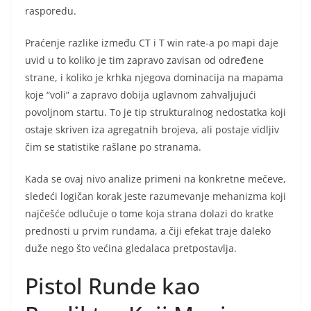
rasporedu.
Praćenje razlike između CT i T win rate-a po mapi daje
uvid u to koliko je tim zapravo zavisan od određene
strane, i koliko je krhka njegova dominacija na mapama
koje “voli” a zapravo dobija uglavnom zahvaljujući
povoljnom startu. To je tip strukturalnog nedostatka koji
ostaje skriven iza agregatnih brojeva, ali postaje vidljiv
čim se statistike rašlane po stranama.
Kada se ovaj nivo analize primeni na konkretne mečeve,
sledeći logičan korak jeste razumevanje mehanizma koji
najčešće odlučuje o tome koja strana dolazi do kratke
prednosti u prvim rundama, a čiji efekat traje daleko
duže nego što većina gledalaca pretpostavlja.
Pistol Runde kao