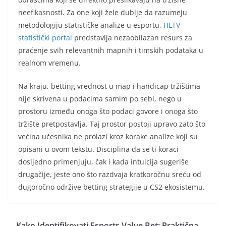
neefikasnosti. Za one koji žele dublje da razumeju
metodologiju statističke analize u esportu,
HLTV
statistički portal
predstavlja nezaobilazan resurs za
praćenje svih relevantnih mapnih i timskih podataka u
realnom vremenu.
Na kraju, betting vrednost u map i handicap tržištima
nije skrivena u podacima samim po sebi, nego u
prostoru između onoga što podaci govore i onoga što
tržište pretpostavlja. Taj prostor postoji upravo zato što
većina učesnika ne prolazi kroz korake analize koji su
opisani u ovom tekstu. Disciplina da se ti koraci
dosljedno primenjuju, čak i kada intuicija sugeriše
drugačije, jeste ono što razdvaja kratkoročnu sreću od
dugoročno održive betting strategije u CS2 ekosistemu.
Kako Identifikovati Esports Value Bet: Praktična