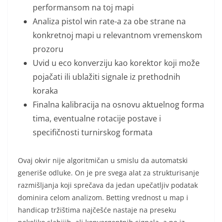
performansom na toj mapi
Analiza pistol win rate-a za obe strane na
konkretnoj mapi u relevantnom vremenskom
prozoru
Uvid u eco konverziju kao korektor koji može
pojačati ili ublažiti signale iz prethodnih
koraka
Finalna kalibracija na osnovu aktuelnog forma
tima, eventualne rotacije postave i
specifičnosti turnirskog formata
Ovaj okvir nije algoritmičan u smislu da automatski
generiše odluke. On je pre svega alat za strukturisanje
razmišljanja koji sprečava da jedan upečatljiv podatak
dominira celom analizom. Betting vrednost u map i
handicap tržištima najčešće nastaje na preseku