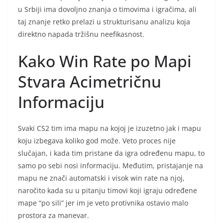
u Srbiji ima dovoljno znanja o timovima i igračima, ali
taj znanje retko prelazi u strukturisanu analizu koja
direktno napada tržišnu neefikasnost.
Kako Win Rate po Mapi
Stvara Асimetričnu
Informaciju
Svaki CS2 tim ima mapu na kojoj je izuzetno jak i mapu
koju izbegava koliko god može. Veto proces nije
slučajan, i kada tim pristane da igra određenu mapu, to
samo po sebi nosi informaciju. Međutim, pristajanje na
mapu ne znači automatski i visok win rate na njoj,
naročito kada su u pitanju timovi koji igraju određene
mape “po sili” jer im je veto protivnika ostavio malo
prostora za manevar.