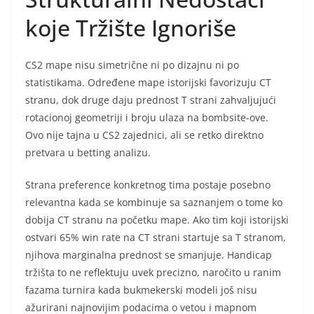
koje Tržište Ignoriše
CS2 mape nisu simetrične ni po dizajnu ni po
statistikama. Određene mape istorijski favorizuju CT
stranu, dok druge daju prednost T strani zahvaljujući
rotacionoj geometriji i broju ulaza na bombsite-ove.
Ovo nije tajna u CS2 zajednici, ali se retko direktno
pretvara u betting analizu.
Strana preference konkretnog tima postaje posebno
relevantna kada se kombinuje sa saznanjem o tome ko
dobija CT stranu na početku mape. Ako tim koji istorijski
ostvari 65% win rate na CT strani startuje sa T stranom,
njihova marginalna prednost se smanjuje. Handicap
tržišta to ne reflektuju uvek precizno, naročito u ranim
fazama turnira kada bukmekerski modeli još nisu
ažurirani najnovijim podacima o vetou i mapnom