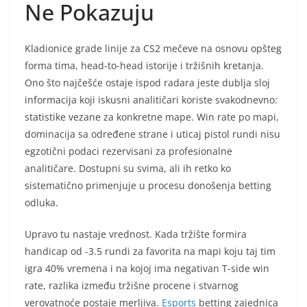
Ne Pokazuju
Kladionice grade linije za CS2 mečeve na osnovu opšteg
forma tima, head-to-head istorije i tržišnih kretanja.
Ono što najčešće ostaje ispod radara jeste dublja sloj
informacija koji iskusni analitičari koriste svakodnevno:
statistike vezane za konkretne mape. Win rate po mapi,
dominacija sa određene strane i uticaj pistol rundi nisu
egzotični podaci rezervisani za profesionalne
analitičare. Dostupni su svima, ali ih retko ko
sistematično primenjuje u procesu donošenja betting
odluka.
Upravo tu nastaje vrednost. Kada tržište formira
handicap od -3.5 rundi za favorita na mapi koju taj tim
igra 40% vremena i na kojoj ima negativan T-side win
rate, razlika između tržišne procene i stvarnog
verovatnoće postaje merljiva.
Esports
betting zajednica