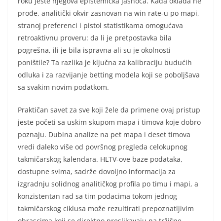
roku jeste njegova epistemička jasnoća. Kada oklada ne
prođe, analitički okvir zasnovan na win rate-u po mapi,
stranoj preferenci i pistol statistikama omogućava
retroaktivnu proveru: da li je pretpostavka bila
pogrešna, ili je bila ispravna ali su je okolnosti
poništile? Ta razlika je ključna za kalibraciju budućih
odluka i za razvijanje betting modela koji se poboljšava
sa svakim novim podatkom.
Praktičan savet za sve koji žele da primene ovaj pristup
jeste početi sa uskim skupom mapa i timova koje dobro
poznaju. Dubina analize na pet mapa i deset timova
vredi daleko više od površnog pregleda celokupnog
takmičarskog kalendara. HLTV-ove baze podataka,
dostupne svima, sadrže dovoljno informacija za
izgradnju solidnog analitičkog profila po timu i mapi, a
konzistentan rad sa tim podacima tokom jednog
takmičarskog ciklusa može rezultirati prepoznatljivim
obrascima koji se direktno preslikavaju na tržišne