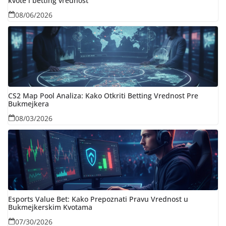
kvote i betting vrednost
08/06/2026
CS2 Map Pool Analiza: Kako Otkriti Betting Vrednost Pre
Bukmejkera
08/03/2026
Esports Value Bet: Kako Prepoznati Pravu Vrednost u
Bukmejkerskim Kvotama
07/30/2026