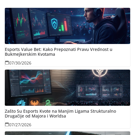
Esports Value Bet: Kako Prepoznati Pravu Vrednost u
Bukmejkerskim Kvotama
07/30/2026
Zašto Su Esports Kvote na Manjim Ligama Strukturalno
Drugačije od Majora i Worldsa
07/27/2026