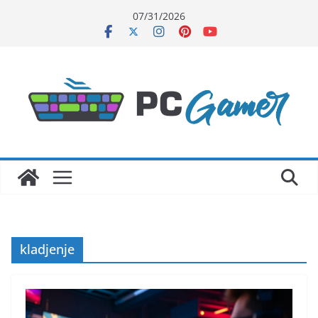
Skip
07/31/2026
to
content
kladjenje