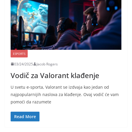
ESPORTS
03/24/2025
Jacob Rogers
Vodič za Valorant klađenje
U svetu e-sporta, Valorant se izdvaja kao jedan od
najpopularnijih naslova za klađenje. Ovaj vodič će vam
pomoći da razumete
Read More